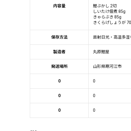
内容量
鯉ぶかし 2切
しいたけ佃煮 85g
きゃらぶき 85g
きくらげしょうが 70
保存方法
直射日光・高温多湿
製造者
丸原鯉屋
発送場所
山形県寒河江市
0
0
0
0
0
0