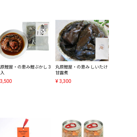
丸原鯉屋・
佃煮
¥
3,300
原鯉屋・の恵み鯉ぶかし 3
丸原鯉屋・の恵み しいたけ
食入
甘露煮
3,500
¥
3,300
上野台豊商
ット(10パ