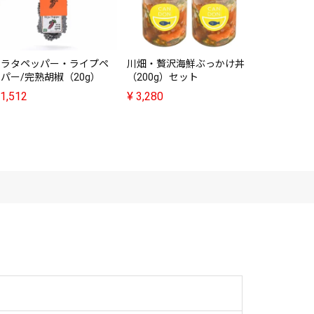
¥
3,280
クラタペッパー・ライプペ
川畑・贅沢海鮮ぶっかけ丼
パー/完熟胡椒（20g）
（200g）セット
1,512
¥
3,280