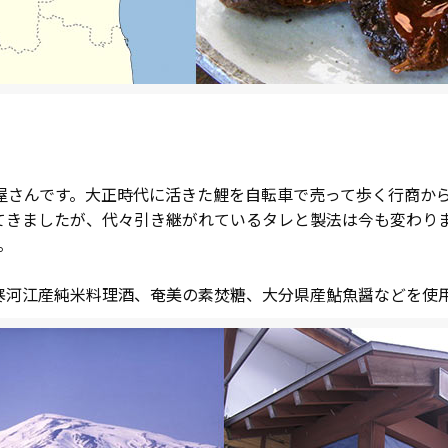
屋さんです。大正時代に活きた鯉を自転車で売って歩く行商か
てきましたが、代々引き継がれているタレと製法は今も変わり
。
寒河江産純米料理酒、奄美の素焚糖、大分県産鮎魚醤などを使