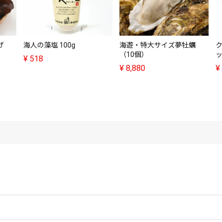
げ
海人の藻塩 100g
海遊・特大サイズ夢牡蠣
（10個）
ッ
¥
518
¥
8,880
¥