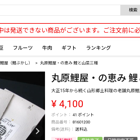
検索
中は発送できない商品がございます。ご注文前に
豆
フルーツ
牛肉
ギフト
ランキング
鯉屋（鯉ぶかし）
丸原鯉屋・の恵み 鯉と山菜三種
丸原鯉屋・の恵み 
大正15年から続く山形郷土料理の老舗丸原
¥
4,100
41
ポイント
商品番号
81601200
送料込