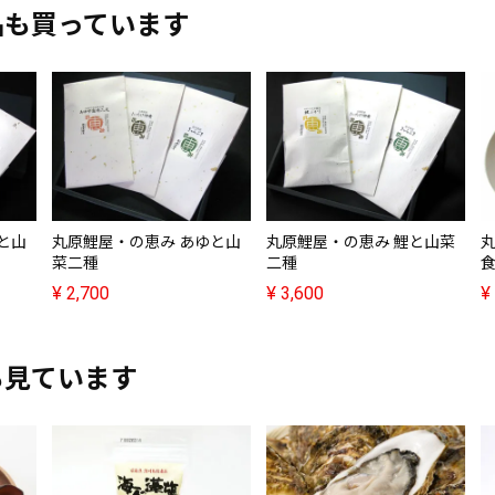
品も買っています
と山
丸原鯉屋・の恵み あゆと山
丸原鯉屋・の恵み 鯉と山菜
丸
菜二種
二種
¥
2,700
¥
3,600
¥
も見ています