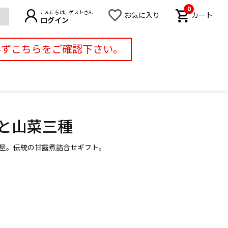
0
こんにちは、ゲストさん
お気に入り
カート
ログイン
必ずこちらをご確認下さい。
鯉と山菜三種
鯉屋。伝統の甘露煮詰合せギフト。