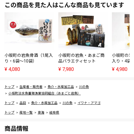
この商品を見た人はこんな商品も見ています
小坂町の岩魚骨酒（1尾入
小坂町の岩魚・あまご商
小坂町の岩
り・6袋～10袋）
品バラエティセット
入り・4袋
¥
4,080
¥
7,980
¥
4,980
トップ
生産者・販売者
魚介・水産加工品
川の魚
小坂町淡水魚養殖漁業協同組合（あまごと岩魚）
トップ
品目
魚介・水産加工品
川の魚
イワナ・アマゴ
トップ
産地一覧
東海
岐阜県
商品情報