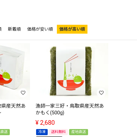
順
新着順
価格が安い順
価格が高い順
取県産天然あ
漁師一家三好・鳥取県産天然あ
～
かもく(500g)
¥
2,680
地直送
冷凍
送料無料
産地直送