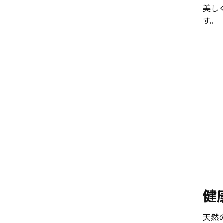
美し
す。
健
天然