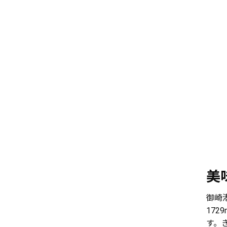
美
御崎
17
す。