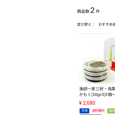
2
並び替え
おすすめ
漁師一家三好・鳥
かもく(30g×3)3個
¥
2,680
冷凍
送料無料
産