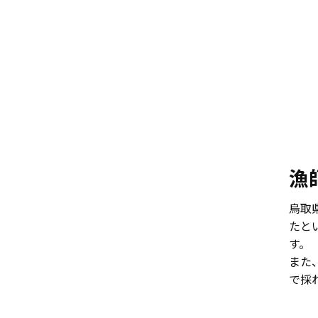
漁
烏取
たと
す。
また
で採