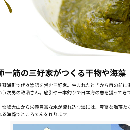
師一筋の三好家がつくる干物や海藻
県琴浦町で代々漁師を営む三好家。生まれたときから目の前に
いう次男の政浩さん。底引や一本釣りで日本海の魚を獲ってき
、霊峰大山から栄養豊富な水が流れ込む海には、豊富な海藻た
れる海藻でところてんを作ります。