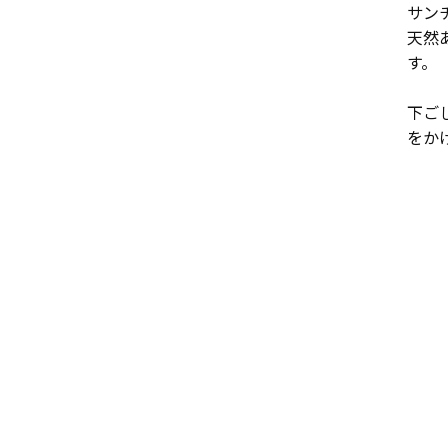
サン
天然
す。
下ご
をか