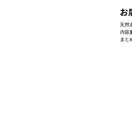
お
天然
内容量
まと