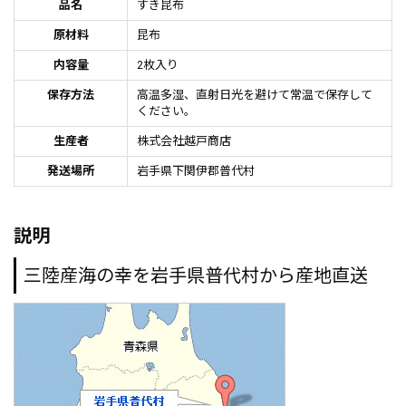
品名
すき昆布
原材料
昆布
内容量
2枚入り
保存方法
高温多湿、直射日光を避けて常温で保存して
ください。
生産者
株式会社越戸商店
発送場所
岩手県下関伊郡普代村
説明
三陸産海の幸を岩手県普代村から産地直送