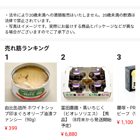
・法令により20歳未満への酒類販売はいたしません。20歳未満の飲酒は
法律で禁止されています。
・写真はイメージです。実際にお届けする商品とパッケージなどが異な
る場合がございますのでご了承下さい。
売れ筋ランキング
由比缶詰所 ホワイトシッ
富田農園・黒いちじく
腰塚・PRE
プ印まぐろオリーブ油漬フ
（ビオレソリエス）【秀
ビーフ（95
ァンシー（90g）
品】（8月末から発送開始
¥
1,100
予定）
¥
399
¥
6,880