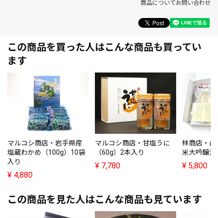
商品についてお問い合わせ
この商品を買った人はこんな商品も買ってい
ます
マルコシ商店・岩手県産
マルコシ商店・甘塩うに
林商店・山
塩蔵わかめ（100g）10袋
（60g）2本入り
米大吟醸漬
入り
¥
7,780
¥
5,800
¥
4,880
この商品を見た人はこんな商品も見ています