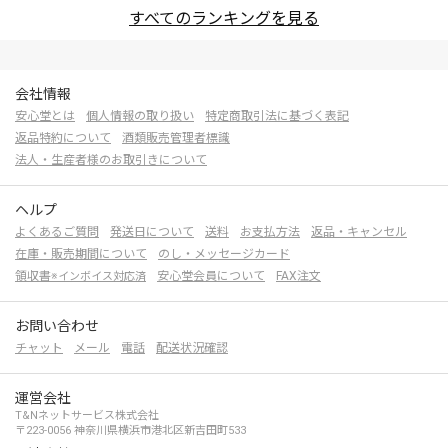
すべてのランキングを見る
会社情報
安心堂とは
個人情報の取り扱い
特定商取引法に基づく表記
返品特約について
酒類販売管理者標識
法人・生産者様のお取引きについて
ヘルプ
よくあるご質問
発送日について
送料
お支払方法
返品・キャンセル
在庫・販売期間について
のし・メッセージカード
領収書
安心堂会員について
FAX注文
※インボイス対応済
お問い合わせ
チャット
メール
電話
配送状況確認
運営会社
T&Nネットサービス株式会社
〒223-0056 神奈川県横浜市港北区新吉田町533