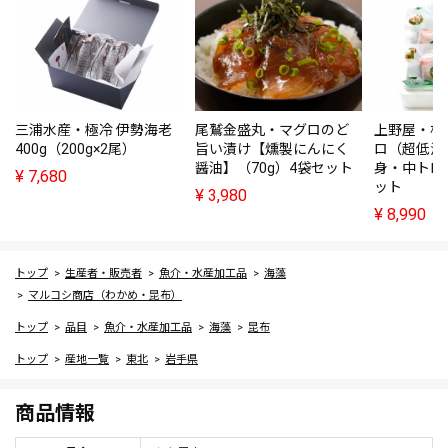
三浦水産・極冷 伊勢海老
尾鷲金盛丸・マグロのど
上野屋・松
400g（200g×2尾）
旨い漬け【燻製にんにく
ロ（超低温
醤油】（70g）4袋セット
身・中トロ
¥
7,680
ット
¥
3,980
¥
8,990
トップ
生産者・販売者
魚介・水産加工品
海藻
マルコシ商店（わかめ・昆布）
トップ
品目
魚介・水産加工品
海藻
昆布
トップ
産地一覧
東北
岩手県
商品情報