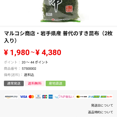
マルコシ商店・岩手県産 普代のすき昆布（2枚
入り）
¥
1,980
¥
4,380
〜
20
〜
44
ポイント
商品番号
57500002
送料込
通常発送
送料無料
産地直送
発送日について
返品特約について