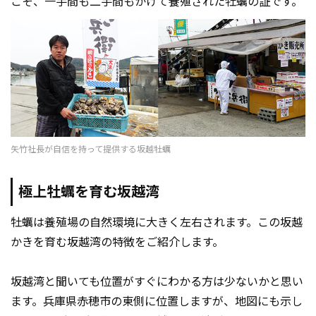
こそ、一手間も二手間もかけて養殖された牡蠣の証です。
矢竹社長が自信を持って提供する坂越牡蠣
極上牡蠣を育む坂越湾
牡蠣は養殖場の自然環境に大きく左右されます。この坂越
かきを育む坂越湾の特徴をご紹介します。
坂越湾と聞いても位置がすぐにわかる方は少ないかと思い
ます。兵庫県赤穂市の東側に位置しますが、地図にも示し