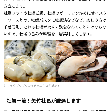
き立ちます。
牡蠣フライや牡蠣ご飯、牡蠣のガーリック炒めにオイスタ
ーソース炒め。牡蠣パスタに牡蠣鍋などなど。楽しみ方は
千差万別。どれも牡蠣が縮んで残念なんてことにはならな
いので、牡蠣の旨みが料理を一層美味しくします。
とにかくプリプリの食感でエキスが凝縮！
牡蠣一筋！矢竹社長が厳選します