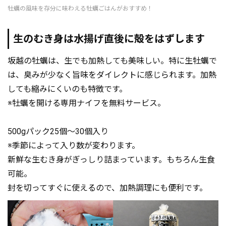
牡蠣の風味を存分に味わえる牡蠣ごはんがおすすめ！
生のむき身は水揚げ直後に殻をはずします
坂越の牡蠣は、生でも加熱しても美味しい。特に生牡蠣で
は、臭みが少なく旨味をダイレクトに感じられます。加熱
しても縮みにくいのも特徴です。
※牡蠣を開ける専用ナイフを無料サービス。
500gパック25個～30個入り
※季節によって入り数が変わります。
新鮮な生むき身がぎっしり詰まっています。もちろん生食
可能。
封を切ってすぐに使えるので、加熱調理にも便利です。