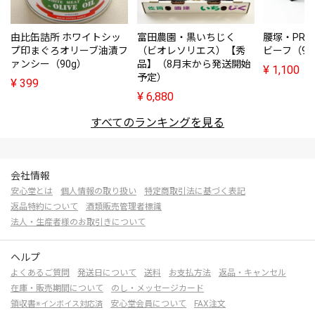
由比缶詰所 ホワイトシッ
富田農園・黒いちじく
腰塚・PRE
プ印まぐろオリーブ油漬フ
（ビオレソリエス）【秀
ビーフ（95
ァンシー（90g）
品】（8月末から発送開始
¥
1,100
予定）
¥
399
¥
6,880
すべてのランキングを見る
会社情報
安心堂とは
個人情報の取り扱い
特定商取引法に基づく表記
返品特約について
酒類販売管理者標識
法人・生産者様のお取引きについて
ヘルプ
よくあるご質問
発送日について
送料
お支払方法
返品・キャンセル
在庫・販売期間について
のし・メッセージカード
領収書
安心堂会員について
FAX注文
※インボイス対応済