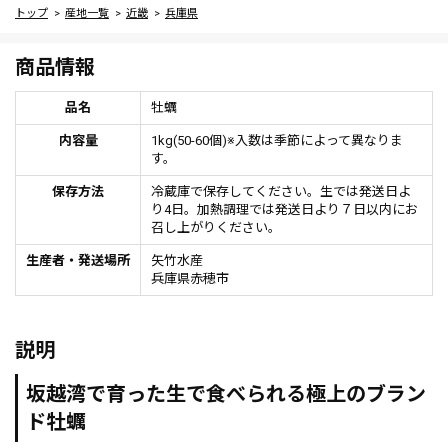
トップ
産地一覧
近畿
兵庫県
商品情報
品名
牡蠣
内容量
1kg(50-60個)※入数は季節によって異なりま
す。
保存方法
冷蔵庫で保存してください。生では発送日よ
り4日。加熱調理では発送日より７日以内にお
召し上がりください。
生産者・発送場所
矢竹水産
兵庫県赤穂市
説明
坂越湾で育った生で食べられる極上のブラン
ド牡蠣