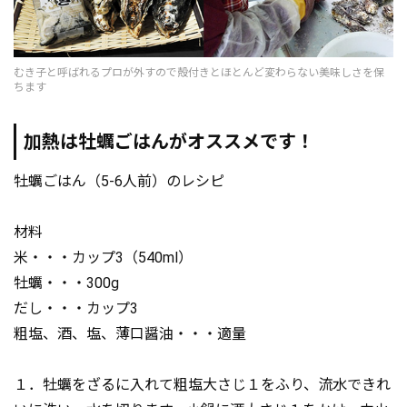
むき子と呼ばれるプロが外すので殻付きとほとんど変わらない美味しさを保
ちます
加熱は牡蠣ごはんがオススメです！
牡蠣ごはん（5-6人前）のレシピ
材料
米・・・カップ3（540ml）
牡蠣・・・300g
だし・・・カップ3
粗塩、酒、塩、薄口醤油・・・適量
１．牡蠣をざるに入れて粗塩大さじ１をふり、流水できれ