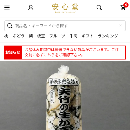
0
桃
ぶどう
梨
枝豆
フルーツ
牛肉
ギフト
ランキング
お盆休み期間中は発送できない商品がございます。ご注
お知らせ
文前に必ずこちらをご確認下さい。