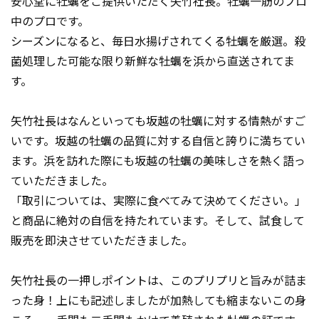
安心堂に牡蠣をご提供いただく矢竹社長。牡蠣一筋のプロ
中のプロです。
シーズンになると、毎日水揚げされてくる牡蠣を厳選。殺
菌処理した可能な限り新鮮な牡蠣を浜から直送されてま
す。
矢竹社長はなんといっても坂越の牡蠣に対する情熱がすご
いです。坂越の牡蠣の品質に対する自信と誇りに満ちてい
ます。浜を訪れた際にも坂越の牡蠣の美味しさを熱く語っ
ていただきました。
「取引については、実際に食べてみて決めてください。」
と商品に絶対の自信を持たれています。そして、試食して
販売を即決させていただきました。
矢竹社長の一押しポイントは、このプリプリと旨みが詰ま
った身！上にも記述しましたが加熱しても縮まないこの身