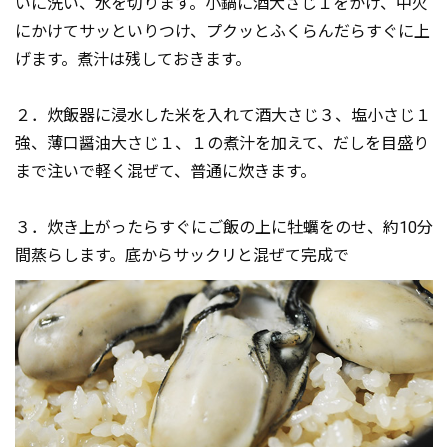
いに洗い、水を切ります。小鍋に酒大さじ１をかけ、中火
にかけてサッといりつけ、プクッとふくらんだらすぐに上
げます。煮汁は残しておきます。
２．炊飯器に浸水した米を入れて酒大さじ３、塩小さじ１
強、薄口醤油大さじ１、１の煮汁を加えて、だしを目盛り
まで注いで軽く混ぜて、普通に炊きます。
３．炊き上がったらすぐにご飯の上に牡蠣をのせ、約10分
間蒸らします。底からサックリと混ぜて完成で