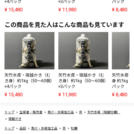
×4パック
×3パック
パック
¥
15,480
¥
11,980
¥
8,480
この商品を見た人はこんな商品も見ています
矢竹水産・坂越かき（む
矢竹水産・坂越かき（む
矢竹水産・
き身）約1kg（50～60個）
き身）約1kg（50～60個）
身 約1kg（
×4パック
×3パック
パック
¥
15,480
¥
11,980
¥
8,480
トップ
生産者・販売者
魚介・水産加工品
貝
矢竹水産（坂越牡蠣）
坂越かき
トップ
品目
魚介・水産加工品
貝
牡蠣