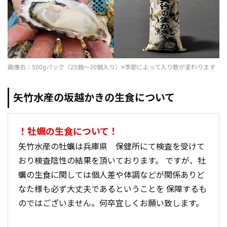
画像右：500gパック（25個～30個入り）※季節によって入り数が変わります
矢竹水産の坂越かきの生食について
！牡蠣の生食について！
矢竹水産の牡蠣は兵庫県 保健所にて検査を受けて
おり検査陰性の結果を頂いております。 ですが、牡
蠣の生食に関しては個人差や体調などが関係ありど
なた様も必ず大丈夫であるということを 保障するも
のではございません。何卒宜しくお願い致します。