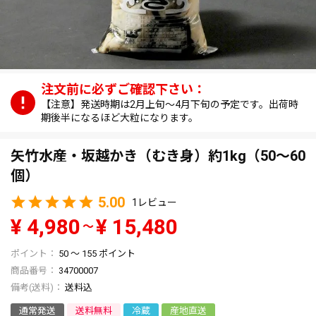
【注意】発送時期は2月上旬～4月下旬の予定です。出荷時
期後半になるほど大粒になります。
矢竹水産・坂越かき（むき身）約1kg（50～60
個）
5.00
1
¥
4,980
¥
15,480
〜
50
〜
155
ポイント
商品番号
34700007
送料込
通常発送
送料無料
冷蔵
産地直送