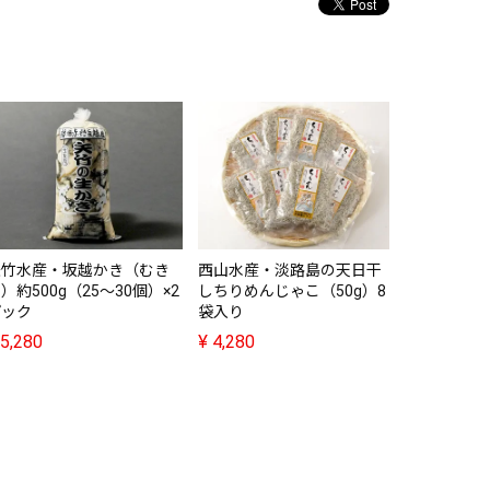
矢竹水産・坂越かき（むき
西山水産・淡路島の天日干
blueyou・
）約500g（25～30個）×2
しちりめんじゃこ（50g）8
ックタイガ
パック
袋入り
ビ）200g 
5,280
¥
4,280
¥
64,900