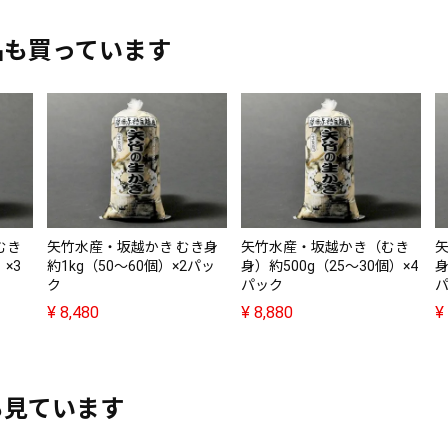
品も買っています
むき
矢竹水産・坂越かき むき身
矢竹水産・坂越かき（むき
×3
約1kg（50～60個）×2パッ
身）約500g（25～30個）×4
身
ク
パック
¥
8,480
¥
8,880
¥
も見ています