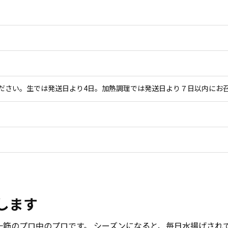
ださい。生では発送日より4日。加熱調理では発送日より７日以内にお
します
一筋のプロ中のプロです。 シーズンになると、毎日水揚げされ