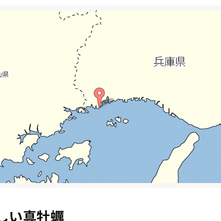
しい真牡蠣