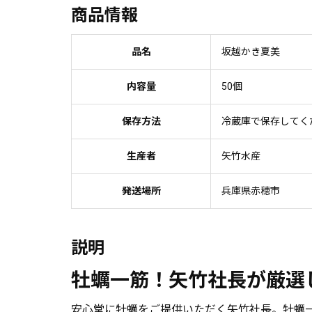
商品情報
品名
坂越かき夏美
内容量
50個
保存方法
冷蔵庫で保存してく
生産者
矢竹水産
発送場所
兵庫県赤穂市
説明
牡蠣一筋！矢竹社長が厳選
安心堂に牡蠣をご提供いただく矢竹社長。牡蠣