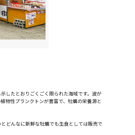
も示したとおりごくごく限られた海域です。波が
の植物性プランクトンが豊富で、牡蠣の栄養源と
いとどんなに新鮮な牡蠣でも生食としては販売で