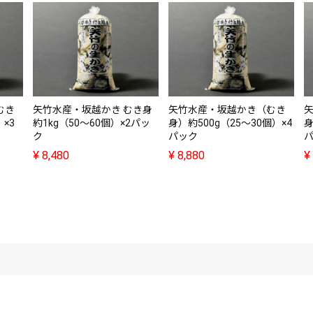
むき
矢竹水産・坂越かき むき身
矢竹水産・坂越かき（むき
×3
約1kg（50～60個）×2パッ
身）約500g（25～30個）×4
身
ク
パック
¥
8,480
¥
8,880
¥