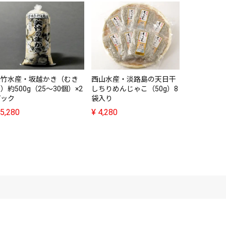
矢竹水産・坂越かき（むき
西山水産・淡路島の天日干
blueyou・
）約500g（25～30個）×2
しちりめんじゃこ（50g）8
ックタイガ
パック
袋入り
ビ）200g 
5,280
¥
4,280
¥
64,900