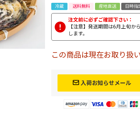
冷蔵
送料無料
産地直送
日時指
【注意】発送期間は6月上旬から
します。
この商品は現在お取り扱
入荷お知らせメール