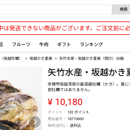
検索
中は発送できない商品がございます。ご注文前に
豆
フルーツ
牛肉
ギフト
ランキング
（坂越牡蠣）
坂越かき夏美
矢竹水産・坂越かき夏美（殻付）50個
矢竹水産・坂越かき
赤穂市坂越湾産の最高級牡蠣（かき）。夏に
岩牡蠣ではありません。
¥
10,180
102
ポイント
商品番号
18710600
送料込