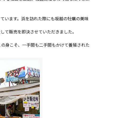
ちています。浜を訪れた際にも坂越の牡蠣の美味
食して販売を即決させていただきました。
この身こそ、一手間も二手間もかけて養殖された