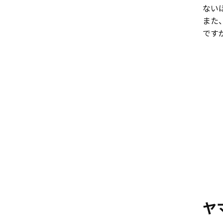
ない
また
です
ヤ