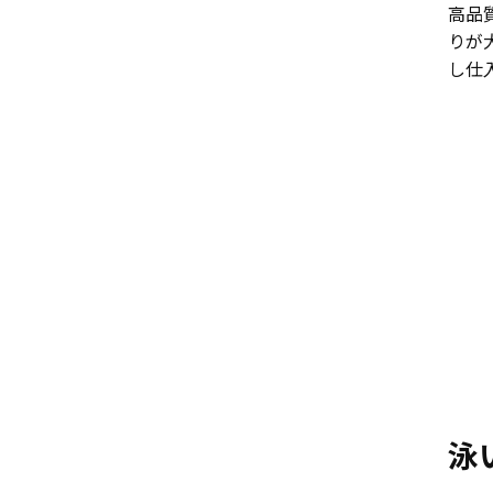
高品
りが
し仕
泳