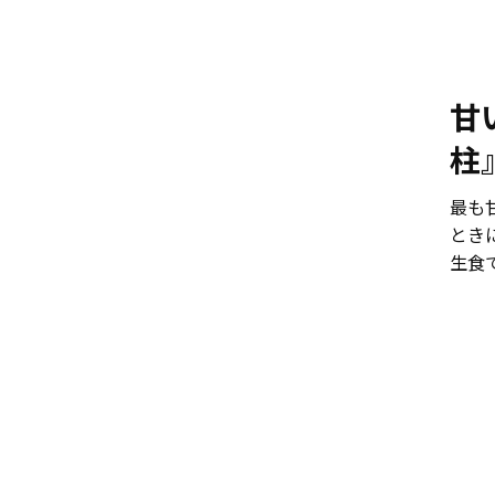
甘
柱
最も
とき
生食