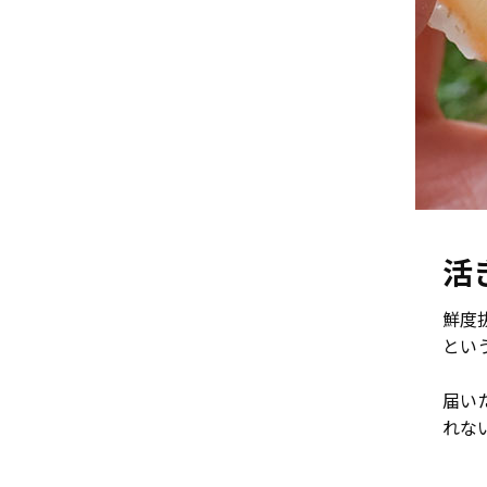
活
鮮度
とい
届い
れな