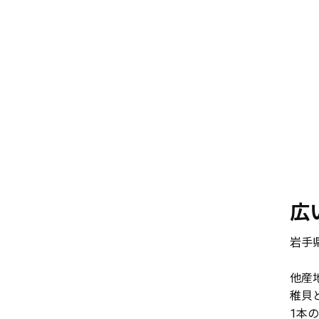
広
岩手
他産
稚貝
1本