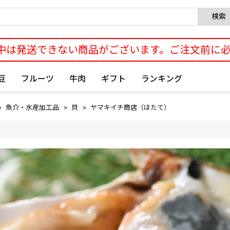
検索
中は発送できない商品がございます。ご注文前に
豆
フルーツ
牛肉
ギフト
ランキング
魚介・水産加工品
貝
ヤマキイチ商店（ほたて）