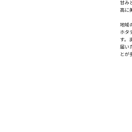
甘み
高に
地域
ホタ
す。
届い
とが