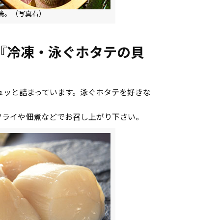
簀。（写真右）
『冷凍・泳ぐホタテの貝
ュッと詰まっています。泳ぐホタテを好きな
フライや佃煮などでお召し上がり下さい。