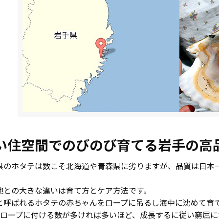
い住空間でのびのび育てる岩手の高
県のホタテは数こそ北海道や青森県に劣りますが、品質は日本
地との大きな違いは育て方とケア方法です。
と呼ばれるホタテの赤ちゃんをロープに吊るし海中に沈めて育
のロープに付ける数が多ければ多いほど、成長するに従い窮屈