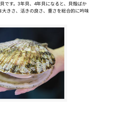
貝です。3年貝、4年貝になると、貝殻ばか
は大きさ、活きの良さ、重さを総合的に吟味