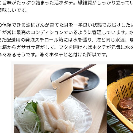
と旨味がたっぷり詰まった活ホタテ。繊維質がしっかり立って
美味しいです。
の信頼できる漁師さんが育てた貝を一番良い状態でお届けした
テが常に最高のコンディションでいるように管理しています。
また配送用の発泡スチロール箱には水を張り、海と同じ水温、
た箱からガサガサ音がして、フタを開ければホタテが元気に水
多々あるそうです。泳ぐホタテと名付けた所以です。