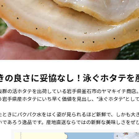
きの良さに妥協なし！泳ぐホタテを
抜群の活ホタテを出荷している岩手県釜石市のヤマキイチ商店
う岩手県産ホタテにいち早く価値を見出し、”泳ぐホタテ”とし
たときにパクパク水をはく姿が見られるほど新鮮で、しかも大
いであろう逸品です。産地直送ならではの新鮮な美味しさをぜ