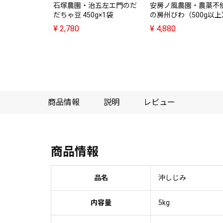
石塚農園・治五左エ門のだ
安房ノ風農園・農薬不
だちゃ豆 450g×1袋
の房州びわ（500g以上
¥
2,780
¥
4,880
商品情報
説明
レビュー
商品情報
品名
沖しじみ
内容量
5kg