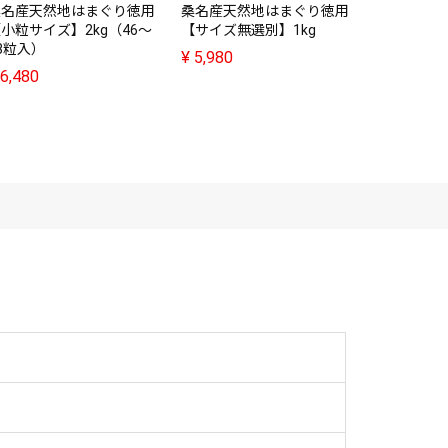
桑名産天然地はまぐり徳用
桑名産天然地はまぐり徳用
桑名産天然
小粒サイズ】2kg（46～
【サイズ無選別】1kg
【サイズ無
8粒入）
¥
5,980
¥
10,980
6,480