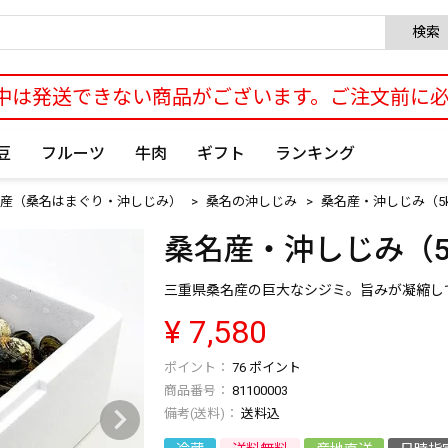
検索
中は発送できない商品がございます。ご注文前に
豆
フルーツ
牛肉
ギフト
ランキング
産（桑名はまぐり・沖しじみ）
桑名の沖しじみ
桑名産・沖しじみ（5k
桑名産・沖しじみ（5k
三重県桑名産の巨大なシジミ。旨みが凝縮し
¥
7,580
76
ポイント
商品番号
81100003
送料込