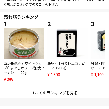
・写真はイメージです。実際にお届けする商品とパッケージなどが異な
る場合がございますのでご了承下さい。
売れ筋ランキング
由比缶詰所 ホワイトシッ
腰塚・手作り極上コンビ
腰塚・PRE
プ印まぐろオリーブ油漬フ
ーフ（280g）
ビーフ（95
ァンシー（90g）
¥
1,800
¥
1,100
¥
399
すべてのランキングを見る