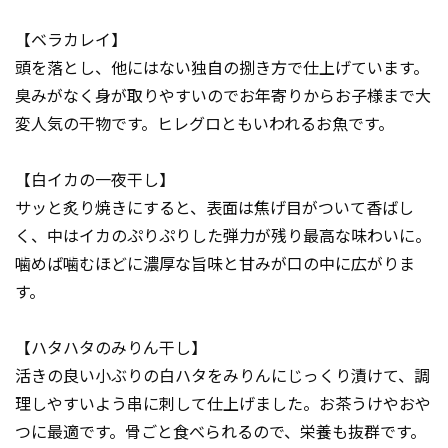
【ベラカレイ】
頭を落とし、他にはない独自の捌き方で仕上げています。
臭みがなく身が取りやすいのでお年寄りからお子様まで大
変人気の干物です。ヒレグロともいわれるお魚です。
【白イカの一夜干し】
サッと炙り焼きにすると、表面は焦げ目がついて香ばし
く、中はイカのぷりぷりした弾力が残り最高な味わいに。
噛めば噛むほどに濃厚な旨味と甘みが口の中に広がりま
す。
【ハタハタのみりん干し】
活きの良い小ぶりの白ハタをみりんにじっくり漬けて、調
理しやすいよう串に刺して仕上げました。お茶うけやおや
つに最適です。骨ごと食べられるので、栄養も抜群です。