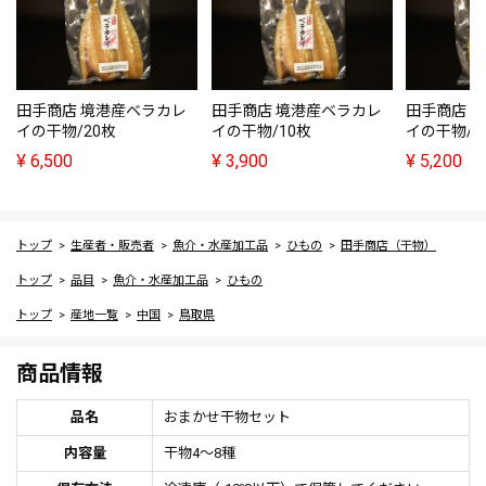
田手商店 境港産ベラカレ
田手商店 境港産ベラカレ
田手商店 
イの干物/20枚
イの干物/10枚
イの干物/1
¥
6,500
¥
3,900
¥
5,200
トップ
生産者・販売者
魚介・水産加工品
ひもの
田手商店（干物）
トップ
品目
魚介・水産加工品
ひもの
トップ
産地一覧
中国
鳥取県
商品情報
品名
おまかせ干物セット
内容量
干物4～8種