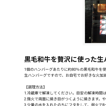
黒毛和牛を贅沢に使った生
1個のハンバーグあたりに約80％の黒毛和牛を
生ハンバーグですので、お自宅でお好きな火加
【調理方法】
1.冷蔵庫で解凍してください。目安の解凍時間は
2.強火で両面に焼き目がつくように焼きます。
3.少量の水を入れたのちにフタをして、弱火で8