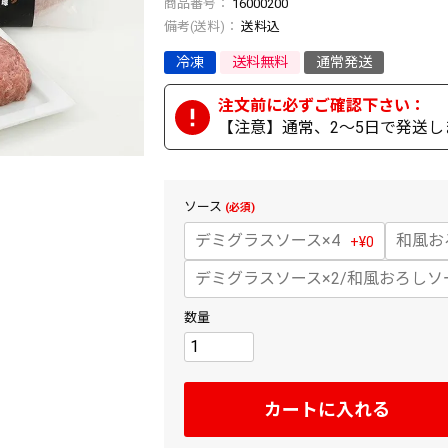
商品番号
16000200
送料込
冷凍
送料無料
通常発送
【注意】通常、2～5日で発送し
ソース
(必須)
デミグラスソース×4
和風お
+
¥
0
デミグラスソース×2/和風おろしソ
カートに入れる