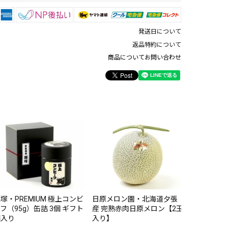
発送日について
返品特約について
商品についてお問い合わせ
洋麺屋五右
ス4種ギフ
¥
4,500
塚・PREMIUM 極上コンビ
日原メロン園・北海道夕張
フ（95g）缶詰 3個 ギフト
産 完熟赤肉日原メロン【2玉
箱入り
入り】