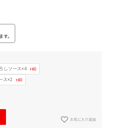
ます。
ろしソース×4
+
¥
0
ース×2
+
¥
0
お気に入り追加