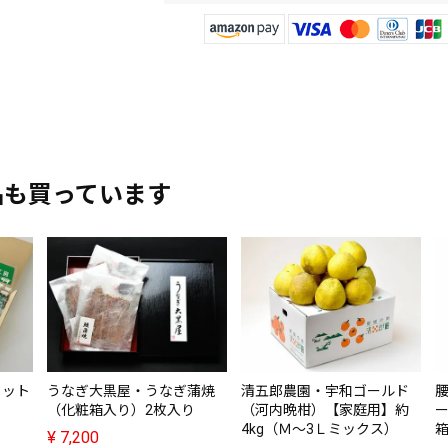
品も買っています
セット
うなぎ大黒屋・うなぎ蒲焼
清五郎農園・宇和ゴールド
腰
（化粧箱入り）2枚入り
（河内晩柑）【家庭用】約
ー
4kg（Ｍ～3Ｌミックス）
¥
7,200