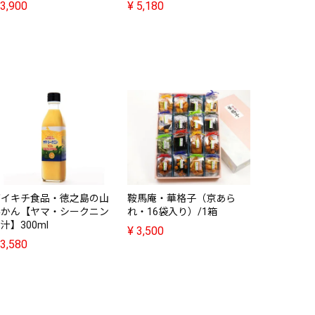
3,900
¥
5,180
峰農園・農
¥
4,380
ダイキチ食品・徳之島の山
鞍馬庵・華格子（京あら
みかん【ヤマ・シークニン
れ・16袋入り）/1箱
汁】300ml
¥
3,500
3,580