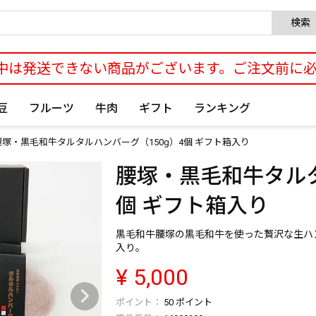
検索
中は発送できない商品がございます。ご注文前に
豆
フルーツ
牛肉
ギフト
ランキング
腰塚・黒毛和牛タルタルハンバーグ（150g）4個 ギフト箱入り
腰塚・黒毛和牛タルタ
個 ギフト箱入り
黒毛和牛腰塚の黒毛和牛を使った贅沢な生ハ
入り。
¥
5,000
50
ポイント