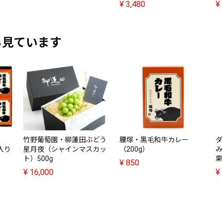
¥
3,480
¥
も見ています
竹野葡萄園・柳蓮田ぶどう
腰塚・黒毛和牛カレー
入り
星月夜（シャインマスカッ
（200g）
ト）500g
果
¥
850
¥
16,000
¥