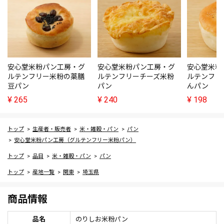
安心堂米粉パン工房・グ
安心堂米粉パン工房・グ
安心堂米粉
ルテンフリー米粉の薬膳
ルテンフリーチーズ米粉
ルテンフリ
豆パン
パン
んパン
¥
265
¥
240
¥
198
トップ
生産者・販売者
米・雑穀・パン
パン
安心堂米粉パン工房（グルテンフリー米粉パン）
トップ
品目
米・雑穀・パン
パン
トップ
産地一覧
関東
埼玉県
商品情報
品名
のりしお米粉パン