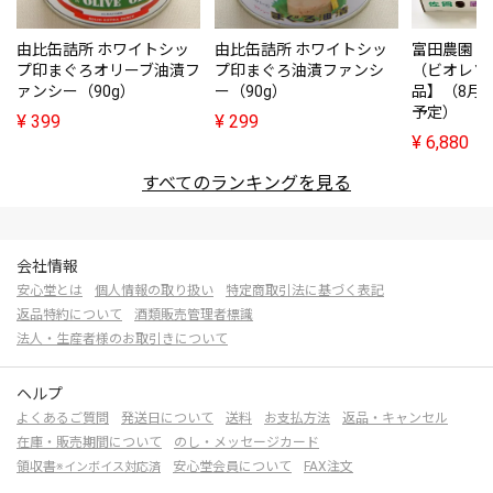
由比缶詰所 ホワイトシッ
由比缶詰所 ホワイトシッ
富田農園・
プ印まぐろオリーブ油漬フ
プ印まぐろ油漬ファンシ
（ビオレソ
ァンシー（90g）
ー（90g）
品】（8月
予定）
¥
399
¥
299
¥
6,880
すべてのランキングを見る
会社情報
安心堂とは
個人情報の取り扱い
特定商取引法に基づく表記
返品特約について
酒類販売管理者標識
法人・生産者様のお取引きについて
ヘルプ
よくあるご質問
発送日について
送料
お支払方法
返品・キャンセル
在庫・販売期間について
のし・メッセージカード
領収書
安心堂会員について
FAX注文
※インボイス対応済