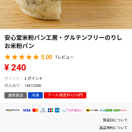
安心堂米粉パン工房・グルテンフリーのりし
お米粉パン
5.00
1
¥
240
2
ポイント
商品番号
14313300
クール便送料+216円
通常発送
冷凍
発送日について
返品特約について