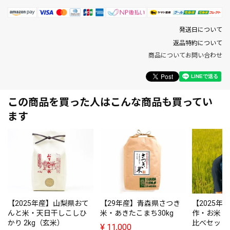
発送日について
返品特約について
商品についてお問い合わせ
この商品を買った人はこんな商品も買ってい
ます
【2025年産】山梨県おて
【29年産】青森県さつき
【2025年
んと米・天日干しこしひ
米・あきたこまち30kg
作・お米（5
かり 2kg（玄米）
比べセット
¥
11,000