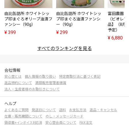
由比缶詰所 ホワイトシッ
由比缶詰所 ホワイトシッ
富田農園・
プ印まぐろオリーブ油漬フ
プ印まぐろ油漬ファンシ
（ビオレソ
ァンシー（90g）
ー（90g）
品】（8月
予定）
¥
399
¥
299
¥
6,880
すべてのランキングを見る
会社情報
安心堂とは
個人情報の取り扱い
特定商取引法に基づく表記
返品特約について
酒類販売管理者標識
法人・生産者様のお取引きについて
ヘルプ
よくあるご質問
発送日について
送料
お支払方法
返品・キャンセル
在庫・販売期間について
のし・メッセージカード
領収書
安心堂会員について
FAX注文
※インボイス対応済