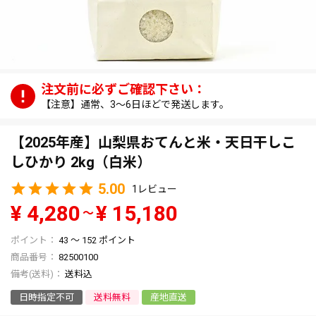
【注意】通常、3～6日ほどで発送します。
【2025年産】山梨県おてんと米・天日干しこ
しひかり 2kg（白米）
5.00
1
¥
4,280
¥
15,180
〜
43
〜
152
ポイント
商品番号
82500100
送料込
日時指定不可
送料無料
産地直送