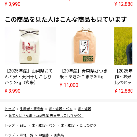
¥
3,990
¥
12,880
この商品を見た人はこんな商品も見ています
【2025年産】山梨県おて
【29年産】青森県さつき
【2025年
んと米・天日干しこしひ
米・あきたこまち30kg
作・お米（5
かり 2kg（玄米）
比べセット
¥
11,000
¥
3,990
¥
12,880
トップ
生産者・販売者
米・雑穀・パン
米・雑穀
おてんとさん組（山梨県産 天日干しこしひかり）
トップ
品目
米・雑穀・パン
米・雑穀
こしひかり
トップ
産地一覧
甲信越
山梨県