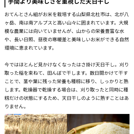
手間より美味しさを重視した天日干し
おてんとさん組がお米を栽培する山梨県北杜市は、北が八
ヶ岳、南は南アルプスと高い山々に囲まれています。大規
模な農業には向いていませんが、山からの栄養豊富な水
や、長い日照、昼夜の寒暖差と美味しいお米ができる自然
環境に恵まれています。
今ではほとんど見かけなくなったはさ掛け天日干し。刈り
取った稲を束ねて、田んぼで干します。数日間かけて干す
ことで、茎や葉に残った栄養も種籾に移り、しっかりと熟
します。乾燥器で乾燥する場合は、刈り取ったと同時に種
籾だけの状態にするため、天日干しのように熟すことはあ
りません。