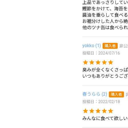
上品であっさりしてい
鰹節をかけて、海苔を
醤油を垂らして食べる
お裾分けした人から絶
他のツナ缶は食べられ
yokko
1
購入者
非公
投稿日
2024/07/16
臭みが全くなくさっぱ
春うらら
2
購入者
投稿日
2022/02/18
みんなに食べて欲しい