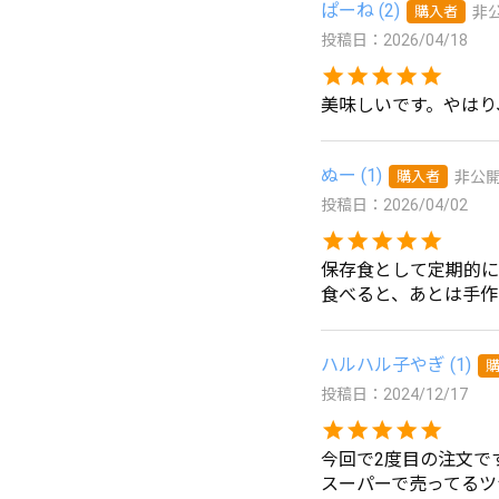
ぱーね
2
購入者
非
投稿日
2026/04/18
ぬー
1
購入者
非公
投稿日
2026/04/02
保存食として定期的に
食べると、あとは手作
ハルハル子やぎ
1
投稿日
2024/12/17
今回で2度目の注文です
スーパーで売ってるツ