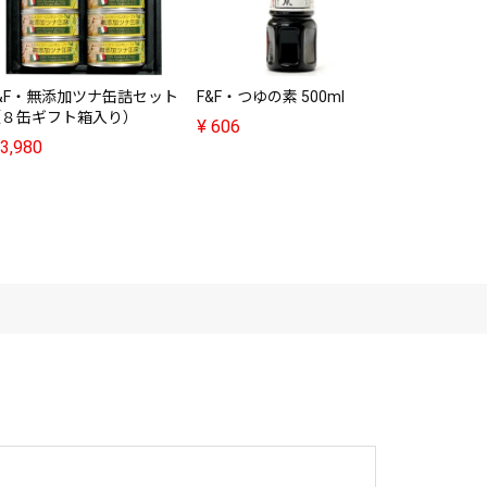
&F・無添加ツナ缶詰セット
F&F・つゆの素 500ml
ボルツ・カ
（８缶ギフト箱入り）
（100g）
¥
606
3,980
¥
518