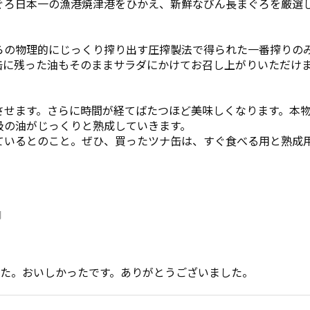
ぐろ日本一の漁港焼津港をひかえ、新鮮なびん長まぐろを厳選
らの物理的にじっくり搾り出す圧搾製法で得られた一番搾りの
缶に残った油もそのままサラダにかけてお召し上がりいただけ
）
させます。さらに時間が経てばたつほど美味しくなります。本
級の油がじっくりと熟成していきます。
ているとのこと。ぜひ、買ったツナ缶は、すぐ食べる用と熟成
開
た。おいしかったです。ありがとうございました。