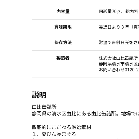
内容量
固形量70ｇ、総内容
賞味期限
製造日より３年（賞
保存方法
常温で直射日光をさ
製造者
株式会社由比缶詰所
静岡県清水市清水区由
お問い合わせ0120-
説明
由比缶詰所
静岡県の清水区由比にある由比缶詰所。地場で
徹底的にこだわる厳選素材
１．夏びん長まぐろ