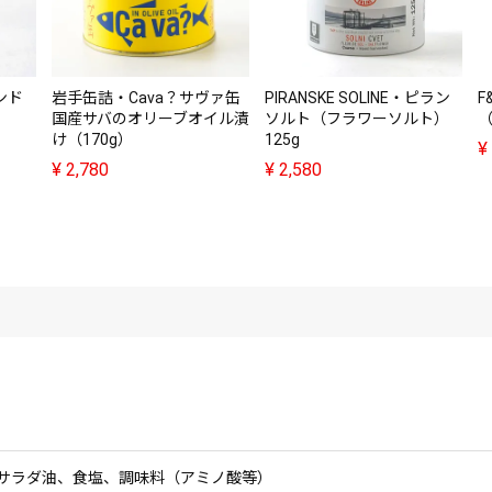
ンド
岩手缶詰・Cava？サヴァ缶
PIRANSKE SOLINE・ピラン
F
国産サバのオリーブオイル漬
ソルト（フラワーソルト）
け（170g）
125g
¥
¥
2,780
¥
2,580
サラダ油、食塩、調味料（アミノ酸等）