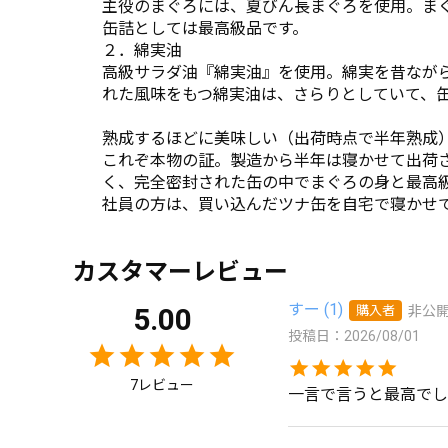
主役のまぐろには、夏びん長まぐろを使用。ま
缶詰としては最高級品です。
２．綿実油
高級サラダ油『
綿実油
』を使用。綿実を昔なが
れた風味をもつ綿実油は、さらりとしていて、
熟成するほどに美味しい（出荷時点で半年熟成
これぞ本物の証。製造から半年は寝かせて出荷
く、完全密封された缶の中でまぐろの身と最高
社員の方は、買い込んだツナ缶を自宅で寝かせ
カスタマーレビュー
すー
1
5.00
購入者
非公
投稿日
2026/08/01
7
一言で言うと最高でし