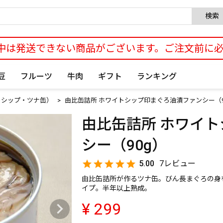
検索
中は発送できない商品がございます。ご注文前に
豆
フルーツ
牛肉
ギフト
ランキング
トシップ・ツナ缶）
由比缶詰所 ホワイトシップ印まぐろ油漬ファンシー（9
由比缶詰所 ホワイ
シー（90g）
5.00
7
由比缶詰所が作るツナ缶。びん長まぐろの身
イプ。半年以上熟成。
¥
299