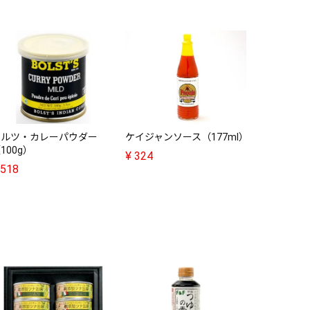
射手矢農園
州たまねぎ（
¥
2,780
ボルツ・カレーパウダー
ケイジャンソース（177ml）
100g）
¥
324
518