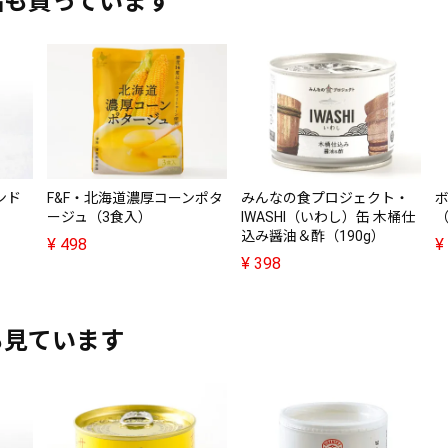
品も買っています
ンド
F&F・北海道濃厚コーンポタ
みんなの食プロジェクト・
ージュ（3食入）
IWASHI（いわし）缶 木桶仕
（
込み醤油＆酢（190g）
¥
498
¥
¥
398
も見ています