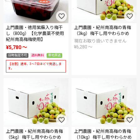
上門農園・徳用紫蘇入り梅干
上門農園・紀州南高梅の青梅
し（800g）【化学農薬不使用
（3kg）梅干し用やわらかめ
紀州南高梅梅使用】
現在お取り扱いできません
¥
5,780
〜
¥
6,280
〜
日時指定不可
送料無料
産地直送
【注意】通常、3～7日ほどで発送しま
す。
上門農園・紀州南高梅の青梅
上門農園・紀州南高梅の青梅
（5kg）梅干し用やわらかめ
（10kg）梅干し用やわらかめ