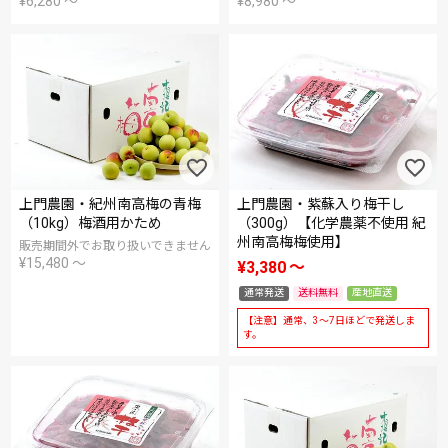
¥
6,280
〜
¥
8,980
〜
上門農園・紀州南高梅の青梅
上門農園・紫蘇入り梅干し
（10kg）梅酒用かため
（300g）【化学農薬不使用 紀
州南高梅梅使用】
販売期間外でお取り扱いできません
¥
15,480
〜
¥
3,380
〜
通常発送
送料無料
産地直送
【注意】通常、3～7日ほどで発送しま
す。