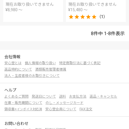
現在お取り扱いできません
現在お取り扱いできません
¥
8,980
〜
¥
15,480
〜
（1）
8
件中
1
-
8
件表示
会社情報
安心堂とは
個人情報の取り扱い
特定商取引法に基づく表記
返品特約について
酒類販売管理者標識
法人・生産者様のお取引きについて
ヘルプ
よくあるご質問
発送日について
送料
お支払方法
返品・キャンセル
在庫・販売期間について
のし・メッセージカード
領収書
安心堂会員について
FAX注文
※インボイス対応済
お問い合わせ