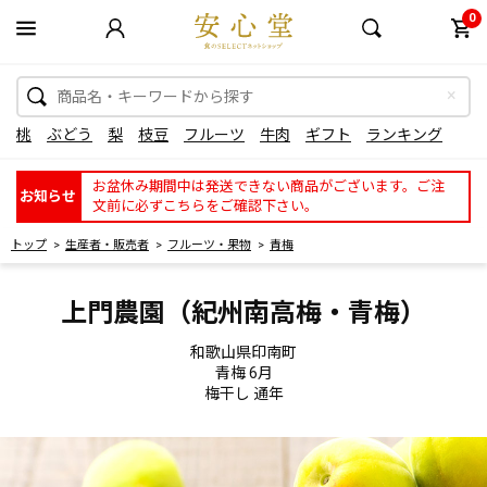
0
桃
ぶどう
梨
枝豆
フルーツ
牛肉
ギフト
ランキング
お盆休み期間中は発送できない商品がございます。ご注
お知らせ
文前に必ずこちらをご確認下さい。
トップ
生産者・販売者
フルーツ・果物
青梅
上門農園（紀州南高梅・青梅）
和歌山県印南町
青梅 6月
梅干し 通年