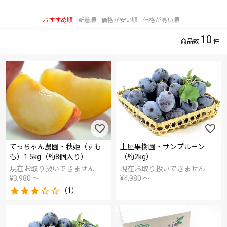
おすすめ順
新着順
価格が安い順
価格が高い順
10
てっちゃん農園・秋姫（すも
土屋果樹園・サンプルーン
も）1.5kg（約8個入り）
（約2kg）
現在お取り扱いできません
現在お取り扱いできません
¥
3,980
〜
¥
4,980
〜
（1）