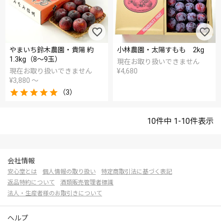
やまいち鈴木農園・貴陽 約
小林農園・太陽すもも 2kg
1.3kg（8～9玉）
現在お取り扱いできません
現在お取り扱いできません
¥
4,680
¥
3,880
〜
（3）
10
件中
1
-
10
件表示
会社情報
安心堂とは
個人情報の取り扱い
特定商取引法に基づく表記
返品特約について
酒類販売管理者標識
法人・生産者様のお取引きについて
ヘルプ