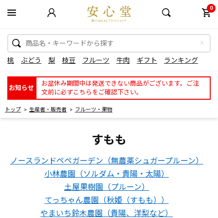
0
桃
ぶどう
梨
枝豆
フルーツ
牛肉
ギフト
ランキング
お盆休み期間中は発送できない商品がございます。ご注
お知らせ
文前に必ずこちらをご確認下さい。
トップ
生産者・販売者
フルーツ・果物
すもも
ノースランドペペガーデン（無農薬シュガープルーン）
小林農園（ソルダム・貴陽・太陽）
土屋果樹園（プルーン）
てっちゃん農園（秋姫（すもも））
やまいち鈴木農園（貴陽、洋梨など）