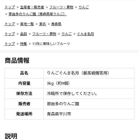
トップ
生産者・販売者
フルーツ・果物
りんご
那由多のりんご園（青森県産りんご）
トップ
産地一覧
東北
青森県
トップ
品目
フルーツ・果物
りんご
ぐんま名月
トップ
特集
11月に美味しいフルーツ
商品情報
品名
りんごぐんま名月（最高級贈答用）
内容量
3kg（約9個）
保存方法
冷暗所で保存してください。
販売者
那由多のりんご園
発送場所
青森県平川市
説明