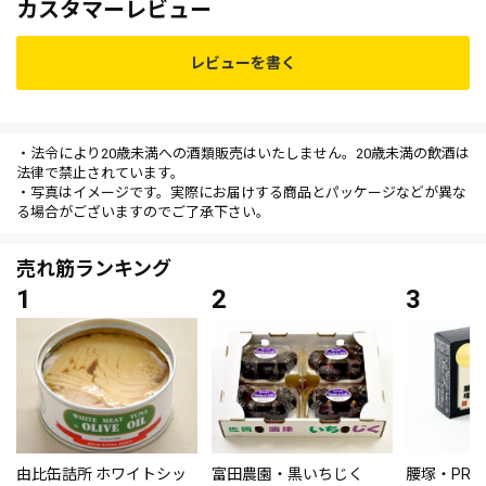
カスタマーレビュー
レビューを書く
・法令により20歳未満への酒類販売はいたしません。20歳未満の飲酒は
法律で禁止されています。
・写真はイメージです。実際にお届けする商品とパッケージなどが異な
る場合がございますのでご了承下さい。
売れ筋ランキング
由比缶詰所 ホワイトシッ
富田農園・黒いちじく
腰塚・PRE