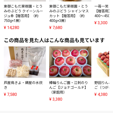
東御こもだ果樹園・とう
東御こもだ果樹園・とう
一苺一笑・
みのぶどう クイーンルー
みのぶどう シャインマス
【贈答用】
ジュ®【贈答用】（約
カット【贈答用】（約
400～450
750g×1房）
400g×3房）
¥
3,300
¥
14,280
¥
7,680
この商品を見た人はこんな商品も見ています
芦屋鳥きよ・鶏屋の水炊
樽輪りんご園・江刺のり
野田りんご
き
んご【ジョナゴールド】
ご（つがる）
（家庭用）
¥
7,580
¥
4,380
¥
3,380