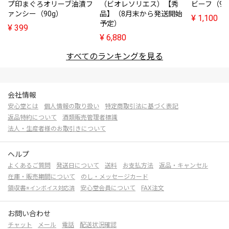
プ印まぐろオリーブ油漬フ
（ビオレソリエス）【秀
ビーフ（95
ァンシー（90g）
品】（8月末から発送開始
¥
1,100
予定）
¥
399
¥
6,880
すべてのランキングを見る
会社情報
安心堂とは
個人情報の取り扱い
特定商取引法に基づく表記
返品特約について
酒類販売管理者標識
法人・生産者様のお取引きについて
ヘルプ
よくあるご質問
発送日について
送料
お支払方法
返品・キャンセル
在庫・販売期間について
のし・メッセージカード
領収書
安心堂会員について
FAX注文
※インボイス対応済
お問い合わせ
チャット
メール
電話
配送状況確認