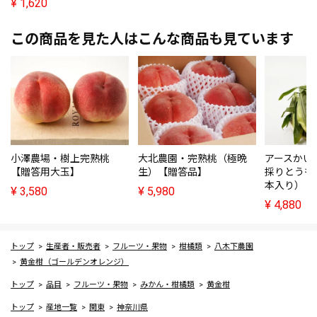
¥
1,620
この商品を見た人はこんな商品も見ています
小澤農場・樹上完熟桃
大北農園・完熟桃（極晩
アースかい
【贈答用大玉】
生）【贈答品】
採りとうも
本入り）
¥
3,580
¥
5,980
¥
4,880
トップ
生産者・販売者
フルーツ・果物
柑橘類
八木下農園
黄金柑（ゴールデンオレンジ）
トップ
品目
フルーツ・果物
みかん・柑橘類
黄金柑
トップ
産地一覧
関東
神奈川県