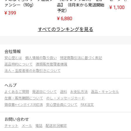
ァンシー（90g）
品】（8月末から発送開始
¥
1,100
予定）
¥
399
¥
6,880
すべてのランキングを見る
会社情報
安心堂とは
個人情報の取り扱い
特定商取引法に基づく表記
返品特約について
酒類販売管理者標識
法人・生産者様のお取引きについて
ヘルプ
よくあるご質問
発送日について
送料
お支払方法
返品・キャンセル
在庫・販売期間について
のし・メッセージカード
領収書
安心堂会員について
FAX注文
※インボイス対応済
お問い合わせ
チャット
メール
電話
配送状況確認