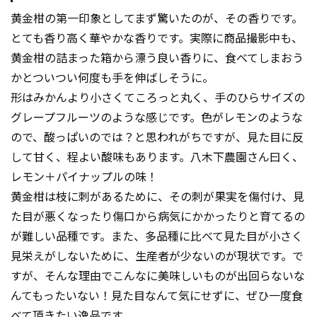
黄金柑の第一印象としてまず驚いたのが、その香りです。
とても香り高く華やかな香りです。実際に商品撮影中も、
黄金柑の詰まった箱から漂う良い香りに、食べてしまおう
かとついつい何度も手を伸ばしそうに。
形はみかんより小さくてころっと丸く、手のひらサイズの
グレープフルーツのような感じです。色がレモンのような
ので、酸っぱいのでは？と思われがちですが、見た目に反
して甘く、程よい酸味もあります。八木下農園さん曰く、
レモン＋パイナップルの味！
黄金柑は枝に刺があるために、その刺が果実を傷付け、見
た目が悪くなったり傷口から病気にかかったりと育てるの
が難しい品種です。また、多品種に比べて見た目が小さく
見栄えがしないために、生産者が少ないのが現状です。で
すが、そんな理由でこんなに美味しいものが出回らないな
んてもったいない！見た目なんて気にせずに、ぜひ一度食
べて頂きたい逸品です。