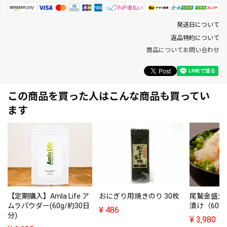
発送日について
返品特約について
商品についてお問い合わせ
この商品を買った人はこんな商品も買ってい
ます
おにぎり用焼きのり 30枚
尾鷲金盛丸
【定期購入】Amla Life ア
漬け（60g
ムラパウダー(60g/約30日
¥
486
分)
¥
3,980