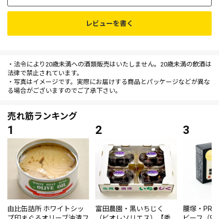
レビューを書く
・法令により20歳未満への酒類販売はいたしません。20歳未満の飲酒は
法律で禁止されています。
・写真はイメージです。実際にお届けする商品とパッケージなどが異な
る場合がございますのでご了承下さい。
売れ筋ランキング
由比缶詰所 ホワイトシッ
富田農園・黒いちじく
腰塚・PRE
プ印まぐろオリーブ油漬フ
（ビオレソリエス）【秀
ビーフ（95