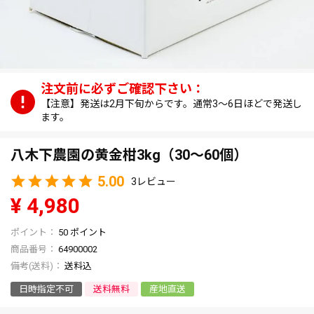
【注意】発送は2月下旬からです。通常3～6日ほどで発送し
ます。
八木下農園の黄金柑3kg（30～60個）
5.00
3
¥
4,980
50
ポイント
商品番号
64900002
送料込
日時指定不可
送料無料
産地直送