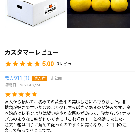
カスタマーレビュー
5.00
3
モカ911
1
購入者
非公開
投稿日
2021/03/24
友人から頂いて、初めての黄金柑の美味しさにハマりました。柑
橘類が好きで甘いだけのより少しすっぱさがあるのが好みです。食
べ始めはレモンよりは緩い爽やかな酸味があって、後からパイナッ
プルのような甘味が付いてきて「これ好き！」と感動しました。
注文１箱は回りに薦めて配ったのですぐに無くなり、２回目の注
文して待ってるとこです。