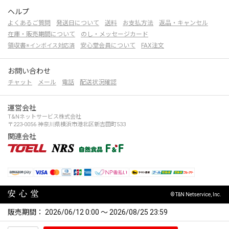
ヘルプ
よくあるご質問
発送日について
送料
お支払方法
返品・キャンセル
在庫・販売期間について
のし・メッセージカード
領収書
安心堂会員について
FAX注文
※インボイス対応済
お問い合わせ
チャット
メール
電話
配送状況確認
運営会社
T&Nネットサービス株式会社
〒223-0056 神奈川県横浜市港北区新吉田町533
関連会社
© T&N Netservice, Inc.
販売期間
2026/06/12 0:00
〜
2026/08/25 23:59