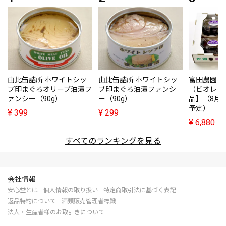
由比缶詰所 ホワイトシッ
由比缶詰所 ホワイトシッ
富田農園・
プ印まぐろオリーブ油漬フ
プ印まぐろ油漬ファンシ
（ビオレソ
ァンシー（90g）
ー（90g）
品】（8月
予定）
¥
399
¥
299
¥
6,880
すべてのランキングを見る
会社情報
安心堂とは
個人情報の取り扱い
特定商取引法に基づく表記
返品特約について
酒類販売管理者標識
法人・生産者様のお取引きについて