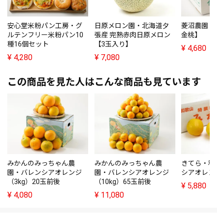
安心堂米粉パン工房・グ
日原メロン園・北海道夕
菱沼農園・
ルテンフリー米粉パン10
張産 完熟赤肉日原メロン
金桃】
種16個セット
【3玉入り】
¥
4,680
¥
4,280
¥
7,080
この商品を見た人はこんな商品も見ています
みかんのみっちゃん農
みかんのみっちゃん農
きてら・和
園・バレンシアオレンジ
園・バレンシアオレンジ
シアオレンジ
（3kg）20玉前後
（10kg）65玉前後
¥
5,880
¥
4,080
¥
11,080