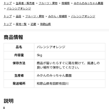
トップ
生産者・販売者
フルーツ・果物
柑橘類
みかんのみっちゃん農園
バレンシアオレンジ
トップ
品目
フルーツ・果物
みかん・柑橘類
バレンシアオレンジ
トップ
産地一覧
近畿
和歌山県
商品情報
品名
バレンシアオレンジ
内容量
5kg
保存方法
商品が届いたらすぐに箱を開けて、風通しの
良い場所で保存してください。
生産者
みかんのみっちゃん農園
発送場所
和歌山県有田郡有田川
説明