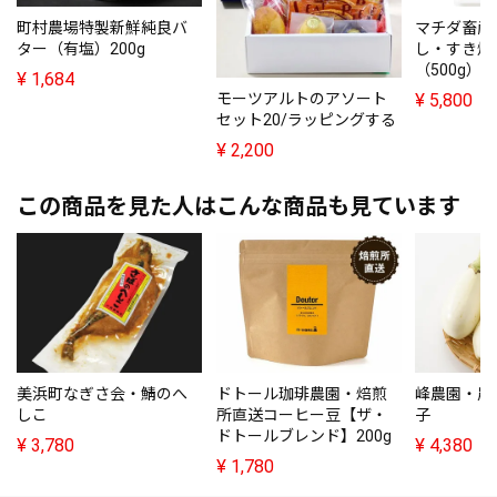
町村農場特製新鮮純良バ
マチダ畜産
ター（有塩）200g
し・すき焼
（500g）×
¥
1,684
¥
5,800
モーツアルトのアソート
セット20/ラッピングする
¥
2,200
この商品を見た人はこんな商品も見ています
美浜町なぎさ会・鯖のへ
ドトール珈琲農園・焙煎
峰農園・農
しこ
所直送コーヒー豆【ザ・
子
ドトールブレンド】200g
¥
3,780
¥
4,380
¥
1,780