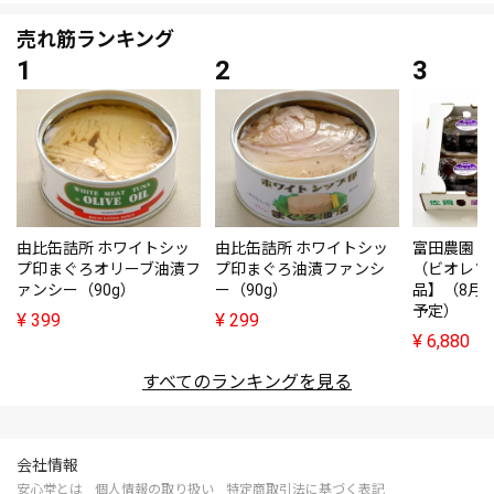
売れ筋ランキング
由比缶詰所 ホワイトシッ
由比缶詰所 ホワイトシッ
富田農園・
プ印まぐろオリーブ油漬フ
プ印まぐろ油漬ファンシ
（ビオレソ
ァンシー（90g）
ー（90g）
品】（8月
予定）
¥
399
¥
299
¥
6,880
すべてのランキングを見る
会社情報
安心堂とは
個人情報の取り扱い
特定商取引法に基づく表記