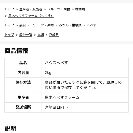
トップ
生産者・販売者
フルーツ・果物
柑橘類
黒木へべすファーム（へべす）
トップ
品目
フルーツ・果物
みかん・柑橘類
へべす
トップ
産地一覧
九州
宮崎県
商品情報
品名
ハウスへべす
内容量
2kg
保存方法
商品が届いたらすぐに箱を開けて、風通しの
良い場所で保存してください。
生産者
黒木へべすファーム
発送場所
宮崎県日向市
説明