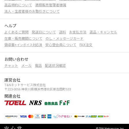
返品特約について
酒類販売管理者標識
法人・生産者様のお取引きについて
ヘルプ
よくあるご質問
発送日について
送料
お支払方法
返品・キャンセル
在庫・販売期間について
のし・メッセージカード
領収書
安心堂会員について
FAX注文
※インボイス対応済
お問い合わせ
チャット
メール
電話
配送状況確認
運営会社
T&Nネットサービス株式会社
〒223-0056 神奈川県横浜市港北区新吉田町533
関連会社
© T&N Netservice, Inc.