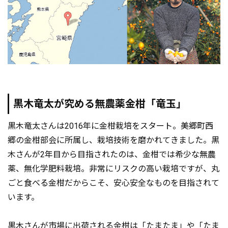
黒木竜太が究める無農薬金柑「竜玉」
黒木竜太さんは2016年に金柑栽培をスタート。美郷町西
郷の金柑部会に所属し、栽培技術を磨かれてきました。黒
木さんが2年目から目指されたのは、金柑では希少な無農
薬、無化学肥料栽培。非常にリスクの高い栽培ですが、丸
ごと食べる金柑だからこそ、安心安全なものを目指されて
います。
黒木さんが市場に出荷される金柑は「たまたま」や「たま