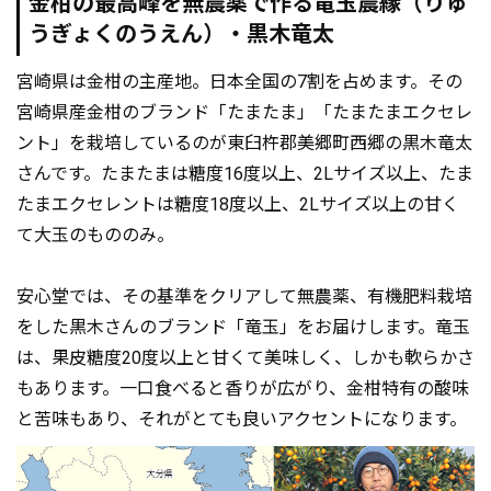
金柑の最高峰を無農薬で作る竜玉農縁（りゅ
うぎょくのうえん）・黒木竜太
宮崎県は金柑の主産地。日本全国の7割を占めます。その
宮崎県産金柑のブランド「たまたま」「たまたまエクセレ
ント」を栽培しているのが東臼杵郡美郷町西郷の黒木竜太
さんです。たまたまは糖度16度以上、2Lサイズ以上、たま
たまエクセレントは糖度18度以上、2Lサイズ以上の甘く
て大玉のもののみ。
安心堂では、その基準をクリアして無農薬、有機肥料栽培
をした黒木さんのブランド「竜玉」をお届けします。竜玉
は、果皮糖度20度以上と甘くて美味しく、しかも軟らかさ
もあります。一口食べると香りが広がり、金柑特有の酸味
と苦味もあり、それがとても良いアクセントになります。