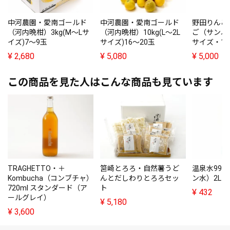
中河農園・愛南ゴールド
中河農園・愛南ゴールド
野田りんご
（河内晩柑）3kg(M～Lサ
（河内晩柑）10kg(L～2L
ご（サンふじ
イズ)7～9玉
サイズ)16～20玉
サイズ・1
¥
2,680
¥
5,080
¥
5,000
この商品を見た人はこんな商品も見ています
TRAGHETTO・＋
筥崎とろろ・自然薯うど
温泉水99
Kombucha（コンブチャ）
んとだしわりとろろセッ
ン水）2L
720ml スタンダード（ア
ト
¥
432
ールグレイ）
¥
5,180
¥
3,600