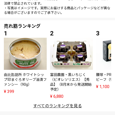
法律で禁止されています。
・写真はイメージです。実際にお届けする商品とパッケージなどが異な
る場合がございますのでご了承下さい。
売れ筋ランキング
由比缶詰所 ホワイトシッ
富田農園・黒いちじく
腰塚・PRE
プ印まぐろオリーブ油漬フ
（ビオレソリエス）【秀
ビーフ（95
ァンシー（90g）
品】（8月末から発送開始
¥
1,100
予定）
¥
399
¥
6,880
すべてのランキングを見る