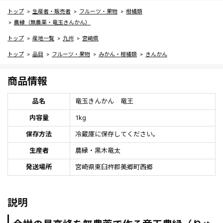
トップ
生産者・販売者
フルーツ・果物
柑橘類
農縁（無農薬・竜玉きんかん）
トップ
産地一覧
九州
宮崎県
トップ
品目
フルーツ・果物
みかん・柑橘類
きんかん
商品情報
品名
竜玉きんかん 竜王
内容量
1kg
保存方法
冷蔵庫に保存してください。
生産者
農縁・黒木竜太
発送場所
宮崎県東臼杵郡美郷町西郷
説明