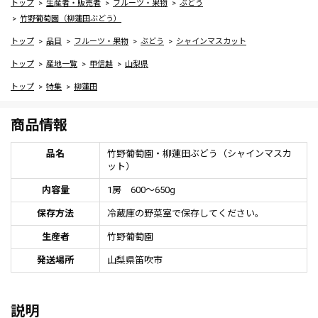
トップ
生産者・販売者
フルーツ・果物
ぶどう
竹野葡萄園（柳蓮田ぶどう）
トップ
品目
フルーツ・果物
ぶどう
シャインマスカット
トップ
産地一覧
甲信越
山梨県
トップ
特集
柳蓮田
商品情報
品名
竹野葡萄園・柳蓮田ぶどう（シャインマスカ
ット）
内容量
1房 600～650g
保存方法
冷蔵庫の野菜室で保存してください。
生産者
竹野葡萄園
発送場所
山梨県笛吹市
説明