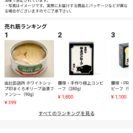
法律で禁止されています。
・写真はイメージです。実際にお届けする商品とパッケージなどが異な
る場合がございますのでご了承下さい。
売れ筋ランキング
由比缶詰所 ホワイトシッ
腰塚・手作り極上コンビ
腰塚・PRE
プ印まぐろオリーブ油漬フ
ーフ（280g）
ビーフ（95
ァンシー（90g）
¥
1,800
¥
1,100
¥
399
すべてのランキングを見る