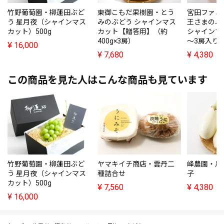
竹野葡萄園・柳蓮田ぶど
東御こもだ果樹園・とう
宮田ファミ
う 星月夜（シャインマス
みのぶどう シャインマス
王さまのぶ
カット）500g
カット【贈答用】（約
シャインマ
400g×3房）
～3房入り
¥
16,000
¥
7,680
¥
4,380
この商品を見た人はこんな商品も見ています
竹野葡萄園・柳蓮田ぶど
ヤマキイチ商店・雲丹二
峰農園・農
う 星月夜（シャインマス
種詰合せ
子
カット）500g
¥
7,560
¥
4,380
¥
16,000