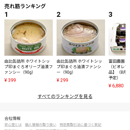
売れ筋ランキング
由比缶詰所 ホワイトシッ
由比缶詰所 ホワイトシッ
富田農園・
プ印まぐろオリーブ油漬フ
プ印まぐろ油漬ファンシ
（ビオレソ
ァンシー（90g）
ー（90g）
品】（8月
予定）
¥
399
¥
299
¥
6,880
すべてのランキングを見る
会社情報
安心堂とは
個人情報の取り扱い
特定商取引法に基づく表記