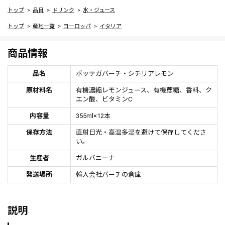
トップ
品目
ドリンク
水・ジュース
トップ
産地一覧
ヨーロッパ
イタリア
商品情報
品名
ボッテガバーチ・シチリアレモン
原材料名
有機濃縮レモンジュース、有機蔗糖、香料、ク
エン酸、ビタミンC
内容量
355ml×12本
保存方法
直射日光・高温多湿を避けて保存してくださ
い。
生産者
ガルバニーナ
発送場所
輸入会社バーチの倉庫
説明