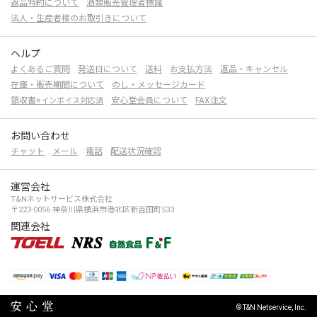
返品特約について
酒類販売管理者標識
法人・生産者様のお取引きについて
ヘルプ
よくあるご質問
発送日について
送料
お支払方法
返品・キャンセル
在庫・販売期間について
のし・メッセージカード
領収書
安心堂会員について
FAX注文
※インボイス対応済
お問い合わせ
チャット
メール
電話
配送状況確認
運営会社
T&Nネットサービス株式会社
〒223-0056 神奈川県横浜市港北区新吉田町533
関連会社
© T&N Netservice, Inc.