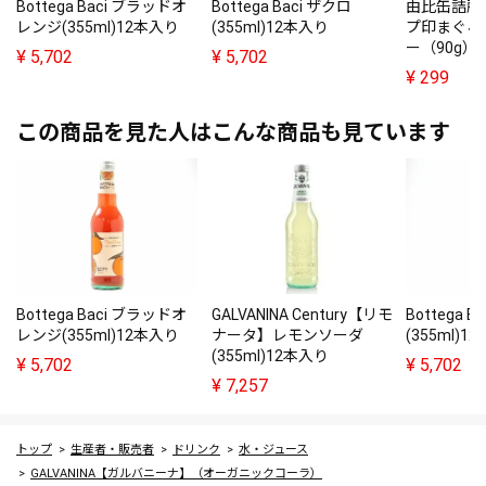
Bottega Baci ブラッドオ
Bottega Baci ザクロ
由比缶詰所
レンジ(355ml)12本入り
(355ml)12本入り
プ印まぐろ
ー（90g）
¥
5,702
¥
5,702
¥
299
この商品を見た人はこんな商品も見ています
Bottega Baci ブラッドオ
GALVANINA Century【リモ
Bottega B
レンジ(355ml)12本入り
ナータ】レモンソーダ
(355ml)1
(355ml)12本入り
¥
5,702
¥
5,702
¥
7,257
トップ
生産者・販売者
ドリンク
水・ジュース
GALVANINA【ガルバニーナ】（オーガニックコーラ）