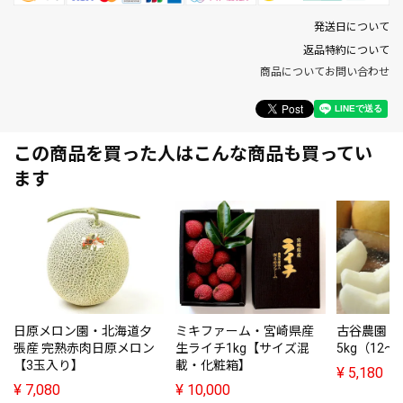
発送日について
返品特約について
商品についてお問い合わせ
この商品を買った人はこんな商品も買ってい
ます
日原メロン園・北海道夕
ミキファーム・宮崎県産
古谷農園
張産 完熟赤肉日原メロン
生ライチ1kg【サイズ混
5kg（12～
【3玉入り】
載・化粧箱】
¥
5,180
¥
7,080
¥
10,000