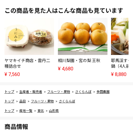
この商品を見た人はこんな商品も見ています
ヤマキイチ商店・雲丹二
相川梨園・宮の梨 王秋
耶馬渓すっ
種詰合せ
鍋（4人前
¥
4,680
¥
7,560
¥
8,880
トップ
生産者・販売者
フルーツ・果物
さくらんぼ
多田農園
トップ
品目
フルーツ・果物
さくらんぼ
トップ
産地一覧
東北
山形県
商品情報