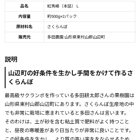
品名
紅秀峰（本詰） L
内容量
約500g×2パック
原材料名
さくらんぼ
販売元
多田農園 山形県東村山郡山辺町
説明
山辺町の好条件を生かし手間をかけて作るさ
くらんぼ
最高級サクランボを作っている多田耕太郎さんの果樹園は
山形県東村山郡山辺町にあります。さくらんぼ生産地の中
でも非常に栽培に恵まれていると多田さんは言います。
そのわけは、土が砂を含む粘土質で肥料がよく持つこと
と、昼夜の寒暖差があり日当たりが非常に良いことです。
この好条件を生かし、より質の高い実ををならせるため