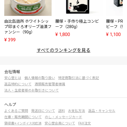
由比缶詰所 ホワイトシッ
腰塚・手作り極上コンビ
腰塚・PRE
プ印まぐろオリーブ油漬フ
ーフ（280g）
ビーフ（95
ァンシー（90g）
¥
1,800
¥
1,100
¥
399
すべてのランキングを見る
会社情報
安心堂とは
個人情報の取り扱い
特定商取引法に基づく表記
返品特約について
酒類販売管理者標識
法人・生産者様のお取引きについて
ヘルプ
よくあるご質問
発送日について
送料
お支払方法
返品・キャンセル
在庫・販売期間について
のし・メッセージカード
領収書
安心堂会員について
FAX注文
※インボイス対応済