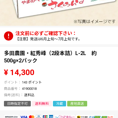
【注意】発送は6月上旬～7月上旬です。
多田農園・紅秀峰（2段本詰）L-2L 約
500g×2パック
¥
14,300
143
ポイント
商品番号
41900018
送料込
日時指定不可
送料無料
冷蔵
産地直送