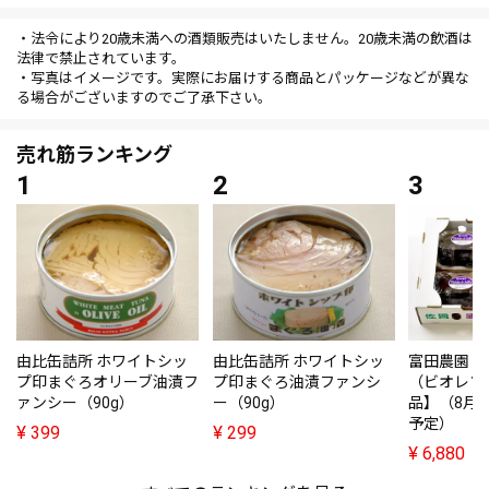
・法令により20歳未満への酒類販売はいたしません。20歳未満の飲酒は
法律で禁止されています。
・写真はイメージです。実際にお届けする商品とパッケージなどが異な
る場合がございますのでご了承下さい。
売れ筋ランキング
由比缶詰所 ホワイトシッ
由比缶詰所 ホワイトシッ
富田農園・
プ印まぐろオリーブ油漬フ
プ印まぐろ油漬ファンシ
（ビオレソ
ァンシー（90g）
ー（90g）
品】（8月
予定）
¥
399
¥
299
¥
6,880