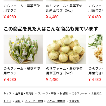
のらファーム・農薬不使
のらファーム・農薬不使
のらファー
用オクラ
用新玉ねぎ（5kg)
用葉付き新
¥
4,980
¥
4,480
¥
4,480
この商品を見た人はこんな商品も見ています
のらファーム・農薬不使
のらファーム・農薬不使
のらファー
用オクラ
用新玉ねぎ（5kg)
用葉付き新
¥
4,980
¥
4,480
¥
4,480
トップ
生産者・販売者
フルーツ・果物
柑橘類
のらファーム
土佐文旦
トップ
品目
フルーツ・果物
みかん・柑橘類
土佐文旦