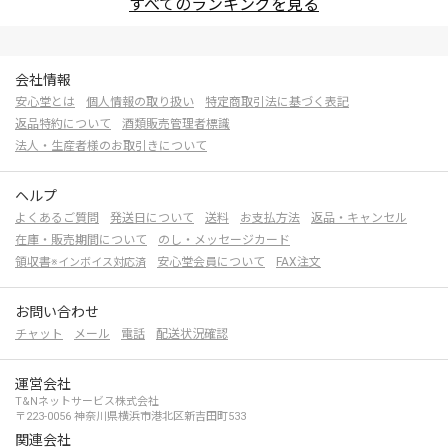
すべてのランキングを見る
会社情報
安心堂とは
個人情報の取り扱い
特定商取引法に基づく表記
返品特約について
酒類販売管理者標識
法人・生産者様のお取引きについて
ヘルプ
よくあるご質問
発送日について
送料
お支払方法
返品・キャンセル
在庫・販売期間について
のし・メッセージカード
領収書
安心堂会員について
FAX注文
※インボイス対応済
お問い合わせ
チャット
メール
電話
配送状況確認
運営会社
T&Nネットサービス株式会社
〒223-0056 神奈川県横浜市港北区新吉田町533
関連会社