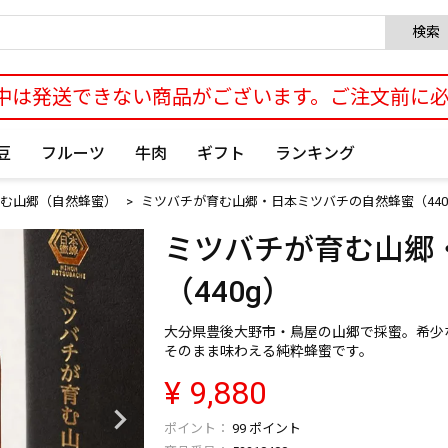
検索
中は発送できない商品がございます。ご注文前に
豆
フルーツ
牛肉
ギフト
ランキング
む山郷（自然蜂蜜）
ミツバチが育む山郷・日本ミツバチの自然蜂蜜（440
ミツバチが育む山郷
（440g）
大分県豊後大野市・鳥屋の山郷で採蜜。希少
そのまま味わえる純粋蜂蜜です。
¥
9,880
99
ポイント