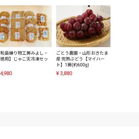
宇和島練り物工房みよし・
ごとう農園・山形おきたま
相川梨園・
【徳用】じゃこ天冷凍セッ
産 完熟ぶどう【マイハー
¥
4,680
ト
ト】1房(約600g)
4,980
¥
3,880