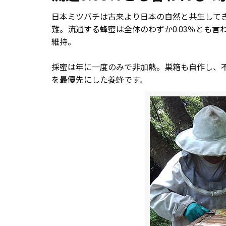
日本ミツバチは古来より日本の自然と共生して
難。流通する蜂蜜は全体のわずか0.03％とも
維持。
採蜜は年に一度のみで非加熱。巣箱も自作し、
を最優先にした養蜂です。