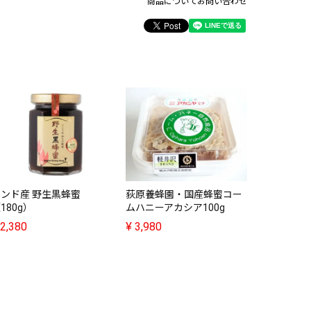
商品についてお問い合わせ
ンド産 野生黒蜂蜜
荻原養蜂園・国産蜂蜜コー
荻原養蜂園
180g）
ムハニーアカシア100g
蜂蜜250g
2,380
¥
3,980
¥
3,880