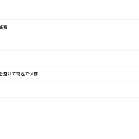
蜂蜜
）
を避けて常温で保存