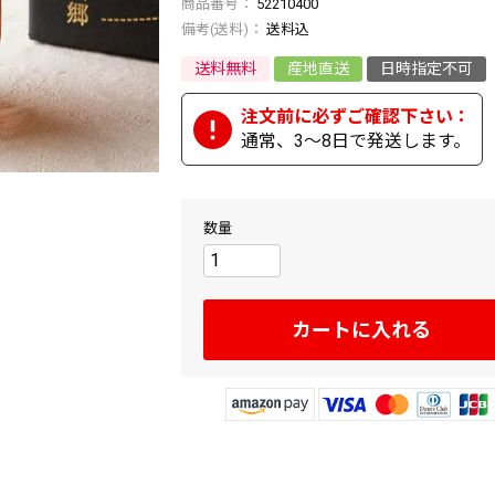
商品番号
52210400
送料込
送料無料
産地直送
日時指定不可
通常、3～8日で発送します。
カートに入れる