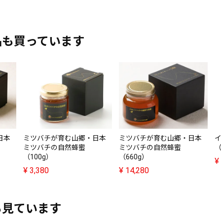
品も買っています
日本
ミツバチが育む山郷・日本
ミツバチが育む山郷・日本
イ
ミツバチの自然蜂蜜
ミツバチの自然蜂蜜
（
（100g）
（660g）
¥
¥
3,380
¥
14,280
も見ています