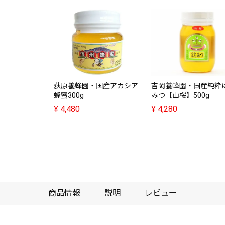
荻原養蜂園・国産アカシア
吉岡養蜂園・国産純粋
蜂蜜300g
みつ【山桜】500g
¥
4,480
¥
4,280
商品情報
説明
レビュー