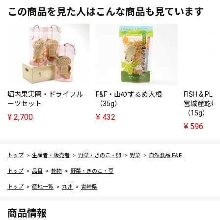
この商品を見た人はこんな商品も見ています
堀内果実園・ドライフル
F&F・山のするめ大根
FISH & P
ーツセット
（35g）
宮城産乾燥
（15g）
¥
2,700
¥
432
¥
596
トップ
生産者・販売者
野菜・きのこ・卵
野菜
自然食品 F&F
トップ
品目
乾物
野菜・きのこ・豆
トップ
産地一覧
九州
宮崎県
商品情報