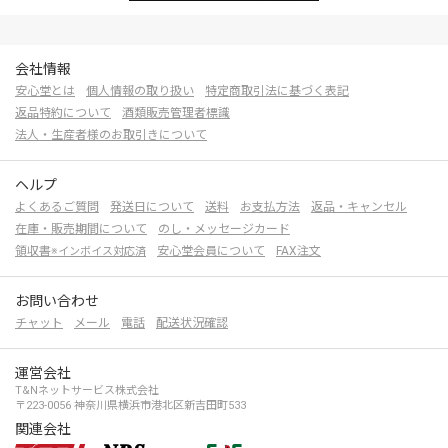
会社情報
安心堂とは
個人情報の取り扱い
特定商取引法に基づく表記
返品特約について
酒類販売管理者標識
法人・生産者様のお取引きについて
ヘルプ
よくあるご質問
発送日について
送料
お支払方法
返品・キャンセル
在庫・販売期間について
のし・メッセージカード
領収書
安心堂会員について
FAX注文
※インボイス対応済
お問い合わせ
チャット
メール
電話
配送状況確認
運営会社
T&Nネットサービス株式会社
〒223-0056 神奈川県横浜市港北区新吉田町533
関連会社