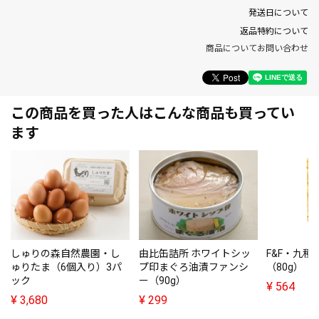
発送日について
返品特約について
商品についてお問い合わせ
この商品を買った人はこんな商品も買ってい
ます
しゅりの森自然農園・し
由比缶詰所 ホワイトシッ
F&F・九種
ゅりたま（6個入り）3パ
プ印まぐろ油漬ファンシ
（80g）
ック
ー（90g）
¥
564
¥
3,680
¥
299