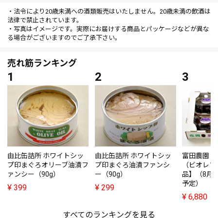
・法令により20歳未満への酒類販売はいたしません。20歳未満の飲酒は
法律で禁止されています。
・写真はイメージです。実際にお届けする商品とパッケージなどが異な
る場合がございますのでご了承下さい。
売れ筋ランキング
由比缶詰所 ホワイトシッ
由比缶詰所 ホワイトシッ
富田農園・
プ印まぐろオリーブ油漬フ
プ印まぐろ油漬ファンシ
（ビオレソ
ァンシー（90g）
ー（90g）
品】（8月
予定）
¥
399
¥
299
¥
6,880
すべてのランキングを見る