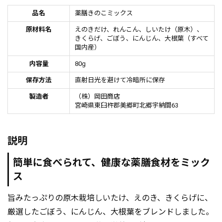
品名
薬膳きのこミックス
原材料名
えのきだけ、れんこん、しいたけ（原木）、
きくらげ、ごぼう、にんじん、大根葉（すべて
国内産）
内容量
80g
保存方法
直射日光を避けて冷暗所に保存
製造者
（株）岡田商店
宮崎県東臼杵郡美郷町北郷宇納間63
説明
簡単に食べられて、健康な薬膳食材をミック
ス
旨みたっぷりの原木栽培しいたけ、えのき、きくらげに、
厳選したごぼう、にんじん、大根葉をブレンドしました。