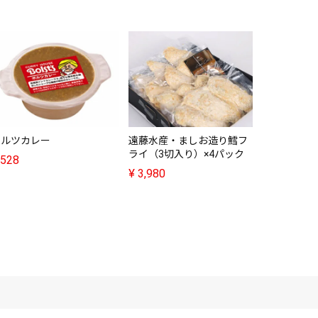
まえけん・
町11選（
¥
5,380
ボルツカレー
遠藤水産・ましお造り鱈フ
ライ（3切入り）×4パック
528
¥
3,980