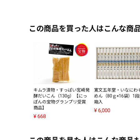
この商品を買った人はこんな商
キムラ漬物・すっぱい宮崎発
寛文五年堂・いなにわ
酵だいこん（130g）【にっ
めん（80ｇ×16袋）1
ぽんの宝物グランプリ受賞
箱入
商品】
¥
6,000
¥
668