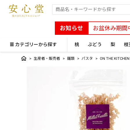
お知らせ
お盆休み期間
カテゴリーから探す
桃
ぶどう
梨
枝
生産者・販売者
麺類
パスタ
ON THE KIT