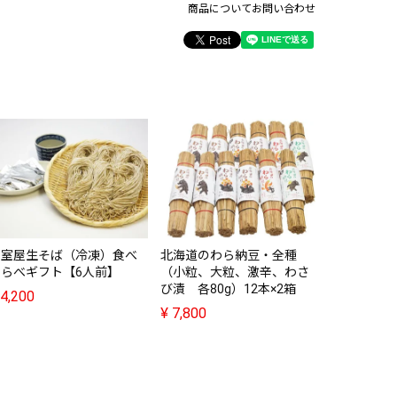
商品についてお問い合わせ
麻布小銭屋
っぽんスー
入り）
¥
3,888
雪室屋生そば（冷凍）食べ
北海道のわら納豆・全種
くらべギフト【6人前】
（小粒、大粒、激辛、わさ
び漬 各80g）12本×2箱
4,200
¥
7,800