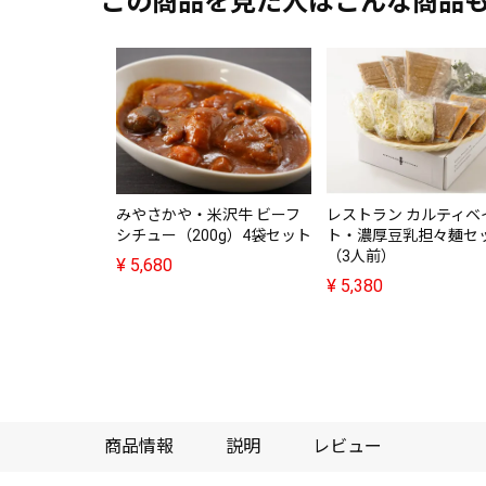
この商品を見た人はこんな商品
みやさかや・米沢牛 ビーフ
レストラン カルティベ
シチュー（200g）4袋セット
ト・濃厚豆乳担々麺セ
（3人前）
¥
5,680
¥
5,380
商品情報
説明
レビュー