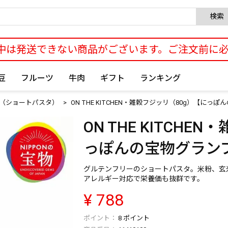
検索
中は発送できない商品がございます。ご注文前に
豆
フルーツ
牛肉
ギフト
ランキング
CHEN（ショートパスタ）
ON THE KITCHEN・雑穀フジッリ（80g）【に
ON THE KITCH
っぽんの宝物グラン
グルテンフリーのショートパスタ。米粉、玄
アレルギー対応で栄養価も抜群です。
¥
788
8
ポイント