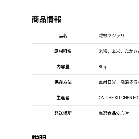
商品情報
品名
雑穀フジッリ
原材料名
米粉、玄米、たかき
内容量
80g
保存方法
直射日光、高温多湿
生産者
ON THE KITCHEN FO
発送場所
厳選食品安心堂
説明