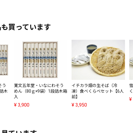
品も買っています
そう
寛文五年堂・いなにわそう
イチカラ畑の生そば（冷
段詰木
めん（80ｇ×9袋）1段詰木箱
凍）食べくらべセット【6人
入
前】
¥
¥
3,900
¥
3,950