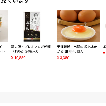
も見ています
イ
龍の瞳・プレミアム米粉麺
半澤鶏卵・出羽の郷 名水赤
ット
（130g）24袋入り
がら(生卵)45個入
¥
¥
10,880
¥
3,380