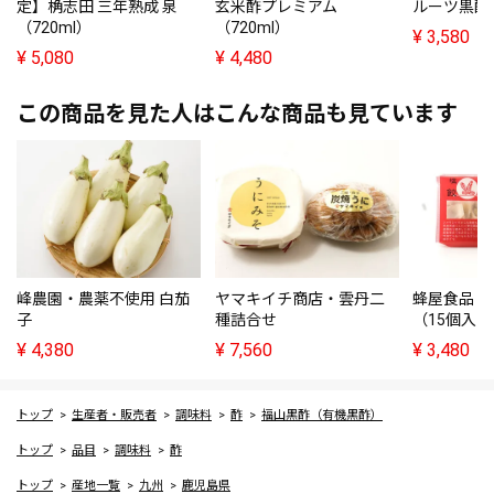
定】桷志田 三年熟成 泉
玄米酢プレミアム
ルーツ黒酢
（720ml）
（720ml）
¥
3,580
¥
5,080
¥
4,480
この商品を見た人はこんな商品も見ています
峰農園・農薬不使用 白茄
ヤマキイチ商店・雲丹二
蜂屋食品・
子
種詰合せ
（15個入
¥
4,380
¥
7,560
¥
3,480
トップ
生産者・販売者
調味料
酢
福山黒酢（有機黒酢）
トップ
品目
調味料
酢
トップ
産地一覧
九州
鹿児島県