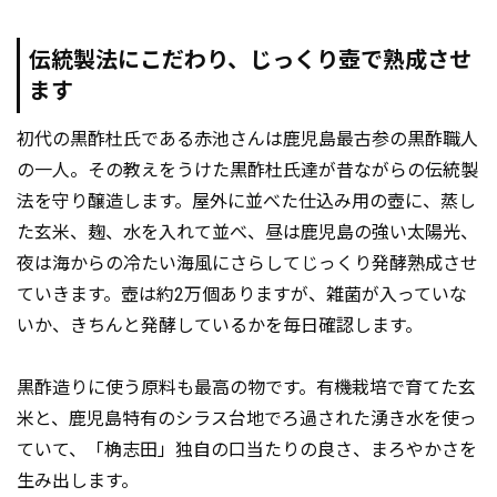
伝統製法にこだわり、じっくり壺で熟成させ
ます
初代の黒酢杜氏である赤池さんは鹿児島最古参の黒酢職人
の一人。その教えをうけた黒酢杜氏達が昔ながらの伝統製
法を守り醸造します。屋外に並べた仕込み用の壺に、蒸し
た玄米、麹、水を入れて並べ、昼は鹿児島の強い太陽光、
夜は海からの冷たい海風にさらしてじっくり発酵熟成させ
ていきます。壺は約2万個ありますが、雑菌が入っていな
いか、きちんと発酵しているかを毎日確認します。
黒酢造りに使う原料も最高の物です。有機栽培で育てた玄
米と、鹿児島特有のシラス台地でろ過された湧き水を使っ
ていて、「桷志田」独自の口当たりの良さ、まろやかさを
生み出します。