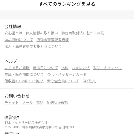
すべてのランキングを見る
会社情報
安心堂とは
個人情報の取り扱い
特定商取引法に基づく表記
返品特約について
酒類販売管理者標識
法人・生産者様のお取引きについて
ヘルプ
よくあるご質問
発送日について
送料
お支払方法
返品・キャンセル
在庫・販売期間について
のし・メッセージカード
領収書
安心堂会員について
FAX注文
※インボイス対応済
お問い合わせ
チャット
メール
電話
配送状況確認
運営会社
T&Nネットサービス株式会社
〒223-0056 神奈川県横浜市港北区新吉田町533