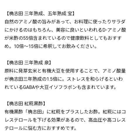
【桷志田 三年熟成、五年熟成 宝】
自然のアミノ酸の旨みがあって、お料理に使ったりサラダ
にかけるのはもちろん、美容に良いといわれるD-アミノ酸
が米酢の55倍含まれているので健康飲料としてもおすす
め。10倍～15倍に希釈してお飲みください。
【桷志田 三年熟成 泉】
原料に発芽玄米と有機大豆を使用することで、アミノ酸量
が桷志田三年熟成の1.5倍に。ストレスを和らげるといわ
れているGABAや大豆イソフラボンも含まれています。
【桷志田 紅糀黒酢】
有機黒酢「桷志田」に紅糀をプラスしたお酢。紅糀にはコ
レステロールを下げる効果があるので、高血圧や高コレス
テロールに悩む方におすすめです。