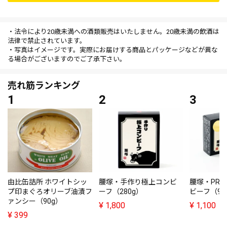
・法令により20歳未満への酒類販売はいたしません。20歳未満の飲酒は
法律で禁止されています。
・写真はイメージです。実際にお届けする商品とパッケージなどが異な
る場合がございますのでご了承下さい。
売れ筋ランキング
由比缶詰所 ホワイトシッ
腰塚・手作り極上コンビ
腰塚・PRE
プ印まぐろオリーブ油漬フ
ーフ（280g）
ビーフ（95
ァンシー（90g）
¥
1,800
¥
1,100
¥
399