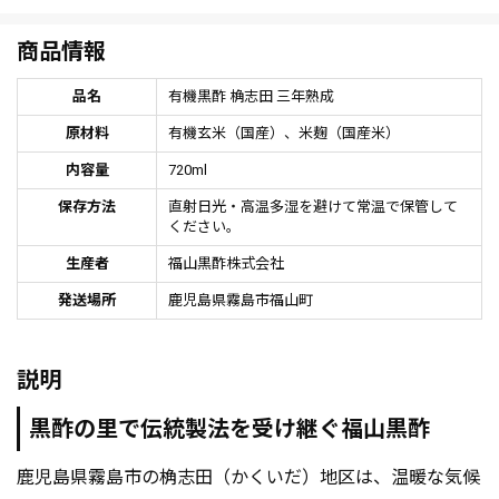
商品情報
品名
有機黒酢 桷志田 三年熟成
原材料
有機玄米（国産）、米麹（国産米）
内容量
720ml
保存方法
直射日光・高温多湿を避けて常温で保管して
ください。
生産者
福山黒酢株式会社
発送場所
鹿児島県霧島市福山町
説明
黒酢の里で伝統製法を受け継ぐ福山黒酢
鹿児島県霧島市の桷志田（かくいだ）地区は、温暖な気候