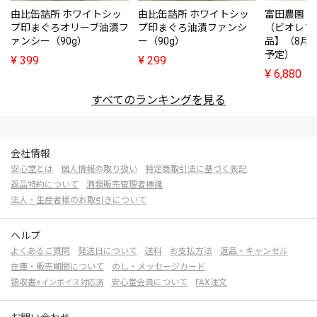
由比缶詰所 ホワイトシッ
由比缶詰所 ホワイトシッ
富田農園・
プ印まぐろオリーブ油漬フ
プ印まぐろ油漬ファンシ
（ビオレソ
ァンシー（90g）
ー（90g）
品】（8月
予定）
¥
399
¥
299
¥
6,880
すべてのランキングを見る
会社情報
安心堂とは
個人情報の取り扱い
特定商取引法に基づく表記
返品特約について
酒類販売管理者標識
法人・生産者様のお取引きについて
ヘルプ
よくあるご質問
発送日について
送料
お支払方法
返品・キャンセル
在庫・販売期間について
のし・メッセージカード
領収書
安心堂会員について
FAX注文
※インボイス対応済