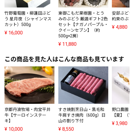
竹野葡萄園・柳蓮田ぶど
東御こもだ果樹園・とう
安部ぶどう
う 星月夜（シャインマス
みのぶどう 厳選ギフト2色
約束のぶど
カット）500g
セット【ナガノパープル・
¥
4,880
クイーンセブン】（約
¥
16,000
500g×2房）
¥
11,880
この商品を見た人はこんな商品も見ています
京都丹波牧場・肉宝平井
すき焼割烹日山・黒毛和
野口農園・
牛【サーロインステー
牛肩すき焼肉（600g）日
【夏】（1k
キ】
山の割り下付
¥
3,980
¥
10,000
¥
8,550