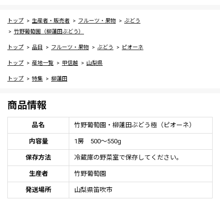
トップ
生産者・販売者
フルーツ・果物
ぶどう
竹野葡萄園（柳蓮田ぶどう）
トップ
品目
フルーツ・果物
ぶどう
ピオーネ
トップ
産地一覧
甲信越
山梨県
トップ
特集
柳蓮田
商品情報
品名
竹野葡萄園・柳蓮田ぶどう極（ピオーネ）
内容量
1房 500～550g
保存方法
冷蔵庫の野菜室で保存してください。
生産者
竹野葡萄園
発送場所
山梨県笛吹市