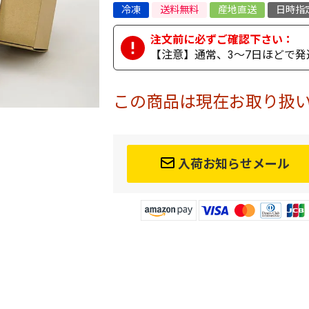
冷凍
送料無料
産地直送
日時指
【注意】通常、3～7日ほどで発
この商品は現在お取り扱
入荷お知らせメール