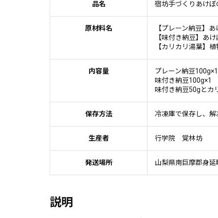
品名
宿坊手づくりあけぼ
原材料名
【プレーン納豆】あ
【味付き納豆】あけ
【カリカリ湯葉】植
内容量
プレーン納豆100g×1
味付き納豆100g×1
味付き納豆50gとカ
保存方法
冷凍庫で保存し、解
生産者
行学院 覚林坊
発送場所
山梨県南巨摩郡身延
説明