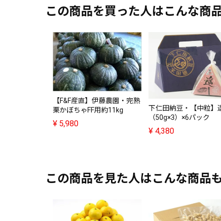
この商品を買った人はこんな商
【F&F産直】伊藤農園・完熟
下仁田納豆・【中粒】
栗かぼちゃFF用約11kg
（50g×3）×6パック
¥
5,980
¥
4,380
この商品を見た人はこんな商品