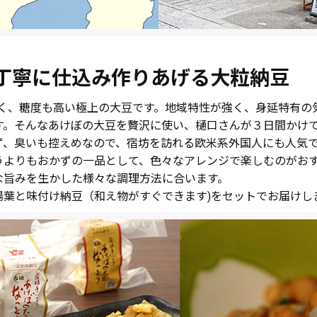
丁寧に仕込み作りあげる大粒納豆
きく、糖度も高い極上の大豆です。地域特性が強く、身延特有
す。そんなあけぼの大豆を贅沢に使い、樋口さんが３日間かけ
ず、臭いも控えめなので、宿坊を訪れる欧米系外国人にも人気
うよりもおかずの一品として、色々なアレンジで楽しむのがお
な旨みを生かした様々な調理方法に合います。
湯葉と味付け納豆（和え物がすぐできます)をセットでお届けし