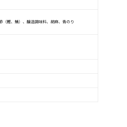
節（鰹、鯖）、醸造調味料、胡麻、青のり