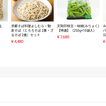
生
京都そば料理よしむら・馳
天狗印枝豆・味緑(みりょく)
走そば（とろろそば 2食・ざ
【特選】（250g×10袋入）
バ
るそば 2食）セット
3
¥
7,680
¥
4,480
¥