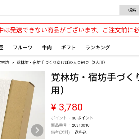
検索
中は発送できない商品がございます。ご注文前に
豆
フルーツ
牛肉
ギフト
ランキング
覚林坊
覚林坊・宿坊手づくりあけぼの大豆納豆（2人用）
覚林坊・宿坊手づく
用）
¥
3,780
38
ポイント
商品番号
20310010
送料込