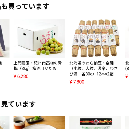
品も買っています
遥
上門農園・紀州南高梅の青
北海道のわら納豆・全種
梅（3kg）梅酒用かため
（小粒、大粒、激辛、わさ
(
び漬 各80g）12本×2箱
¥
6,280
¥
¥
7,800
も見ています