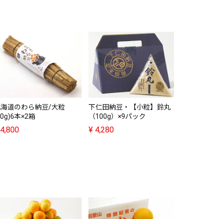
三味色納豆
豆3種・味
¥
4,250
北海道のわら納豆/大粒
下仁田納豆・【小粒】鈴丸
80g)6本×2箱
（100g）×9パック
4,800
¥
4,280
右田柑橘・