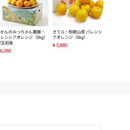
河内晩柑（約
後
¥
3,380
みかんのみっちゃん農園・
きてら・和歌山産 バレンシ
レンシアオレンジ（5kg）
アオレンジ（5kg）
2玉前後
¥
5,880
6,080