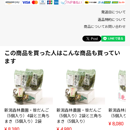
発送日について
返品特約について
商品についてお問い合わせ
この商品を買った人はこんな商品も買ってい
ます
新潟森林農園・笹だんご
新潟森林農園・笹だんご
新潟森林農
（5個入り）4袋と三角ち
（5個入り）2袋と三角ち
（5個入り
まき（5個入り）2袋
まき（5個入り）
¥
8,080
¥
8,380
¥
4,980