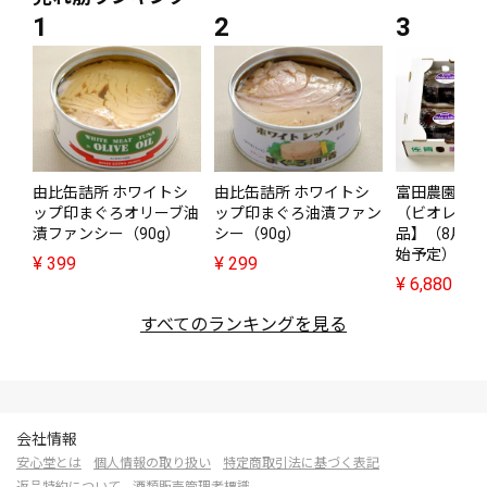
由比缶詰所 ホワイトシ
由比缶詰所 ホワイトシ
富田農園・黒
ップ印まぐろオリーブ油
ップ印まぐろ油漬ファン
（ビオレソリ
漬ファンシー（90g）
シー（90g）
品】（8月末
始予定）
¥
399
¥
299
¥
6,880
すべてのランキングを見る
会社情報
安心堂とは
個人情報の取り扱い
特定商取引法に基づく表記
返品特約について
酒類販売管理者標識