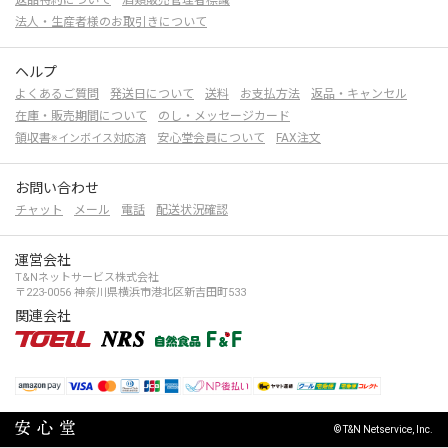
法人・生産者様のお取引きについて
ヘルプ
よくあるご質問
発送日について
送料
お支払方法
返品・キャンセル
在庫・販売期間について
のし・メッセージカード
領収書
安心堂会員について
FAX注文
※インボイス対応済
お問い合わせ
チャット
メール
電話
配送状況確認
運営会社
T&Nネットサービス株式会社
〒223-0056 神奈川県横浜市港北区新吉田町533
関連会社
© T&N Netservice, Inc.