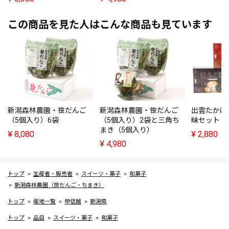
この商品を見た人はこんな商品も見ています
新潟森林農園・笹だんご
新潟森林農園・笹だんご
出雲たかは
（5個入り）6袋
（5個入り）2袋と三角ち
昧セット（
まき（5個入り）
¥
8,080
¥
2,880
¥
4,980
トップ
生産者・販売者
スイーツ・菓子
和菓子
新潟森林農園（笹だんご・ちまき）
トップ
産地一覧
甲信越
新潟県
トップ
品目
スイーツ・菓子
和菓子