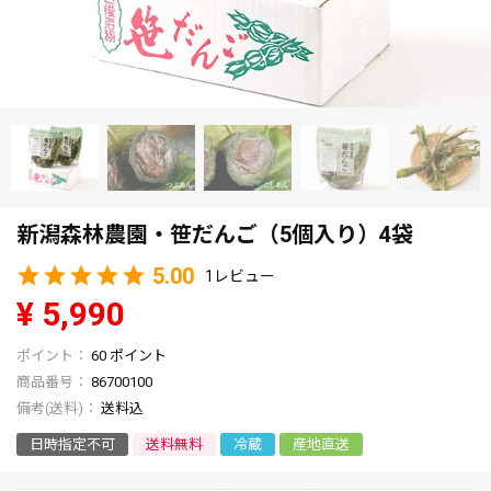
新潟森林農園・笹だんご（5個入り）4袋
5.00
1
¥
5,990
60
ポイント
商品番号
86700100
送料込
日時指定不可
送料無料
冷蔵
産地直送