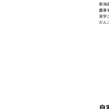
新潟
農薬
見学
だん
自