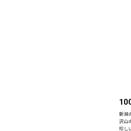
1
新潟
沢山
珍し