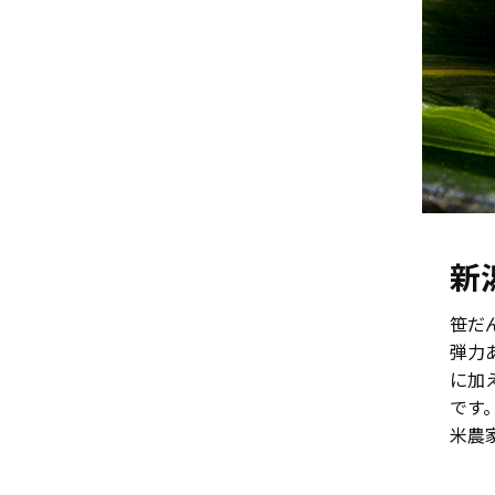
新
笹だ
弾力
に加
です
米農