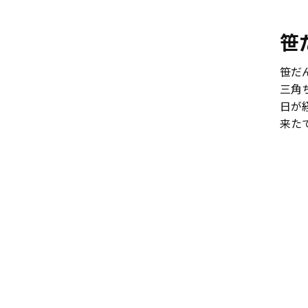
笹
笹だ
三角
日が
来た