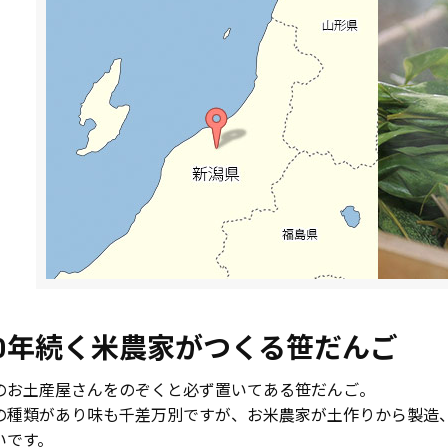
00年続く米農家がつくる笹だんご
のお土産屋さんをのぞくと必ず置いてある笹だんご。
の種類があり味も千差万別ですが、お米農家が土作りから製造
いです。