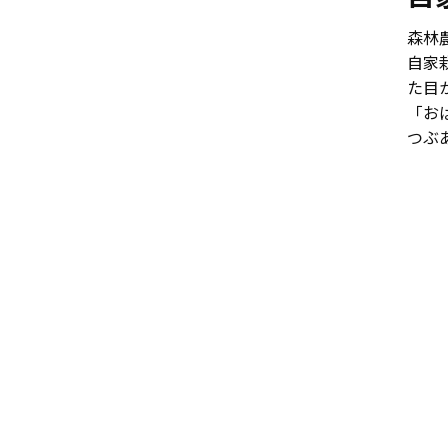
森林
自家
た目
「お
つぶ