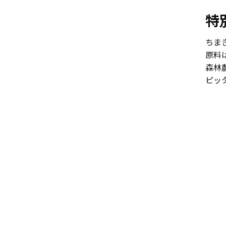
特
ちま
原料
森林
ピッ