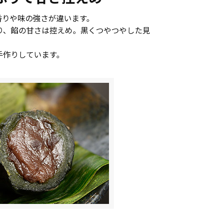
香りや味の強さが違います。
り、餡の甘さは控えめ。黒くつやつやした見
手作りしています。