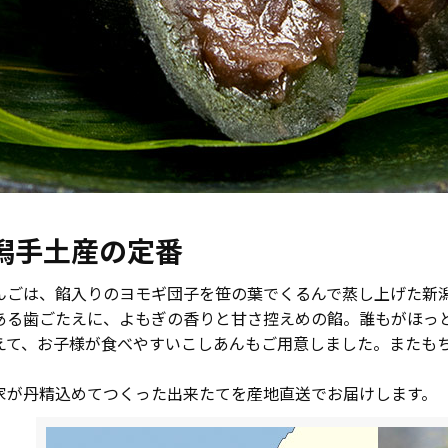
潟手土産の定番
んごは、餡入りのヨモギ団子を笹の葉でくるんで蒸し上げた新
ある歯ごたえに、よもぎの香りと甘さ控えめの餡。誰もがほっ
えて、お子様が食べやすいこしあんもご用意しました。またも
。
家が丹精込めてつくった出来たてを産地直送でお届けします。