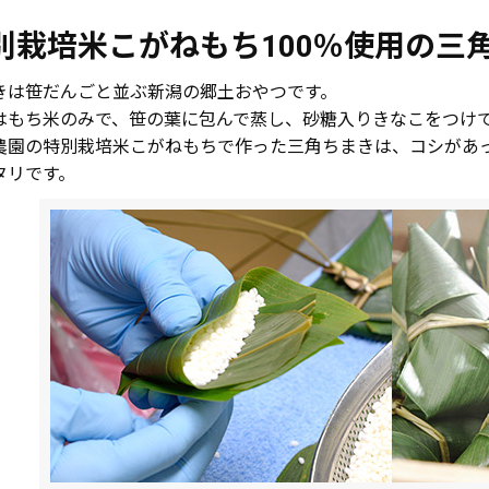
別栽培米こがねもち100％使用の三
きは笹だんごと並ぶ新潟の郷土おやつです。
はもち米のみで、笹の葉に包んで蒸し、砂糖入りきなこをつけ
農園の特別栽培米こがねもちで作った三角ちまきは、コシがあ
タリです。