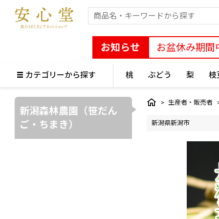
お知らせ
お盆休み期間
カテゴリーから探す
桃
ぶどう
梨
枝
生産者・販売者
新潟森林農園（笹だん
ご・ちまき）
新潟県新潟市