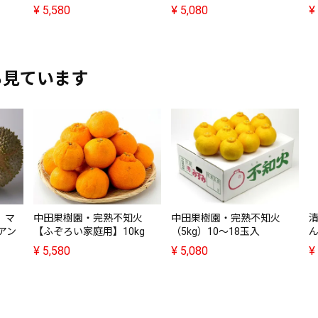
¥
5,580
¥
5,080
¥
も見ています
】マ
中田果樹園・完熟不知火
中田果樹園・完熟不知火
アン
【ふぞろい家庭用】10kg
（5kg）10～18玉入
ん
¥
5,580
¥
5,080
¥