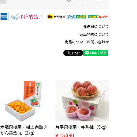
発送日について
返品特約について
商品についてお問い合わせ
片平果樹園
¥
9,880
片平果樹園・完熟桃（5kg）
清木場果樹園・樹上完熟き
かん黄金丸（2kg）
¥
15,380