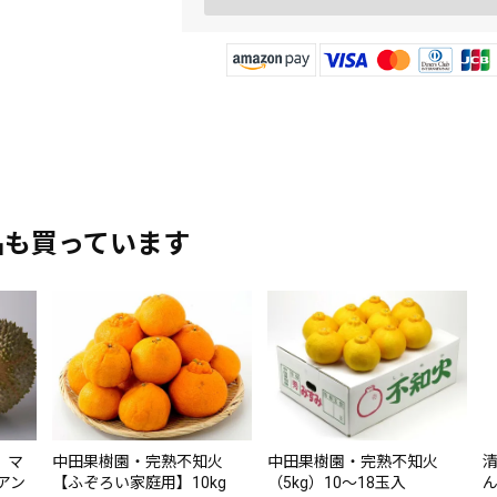
品も買っています
】マ
中田果樹園・完熟不知火
中田果樹園・完熟不知火
アン
【ふぞろい家庭用】10kg
（5kg）10～18玉入
ん