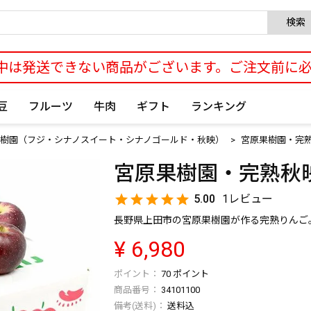
検索
中は発送できない商品がございます。ご注文前に
豆
フルーツ
牛肉
ギフト
ランキング
樹園（フジ・シナノスイート・シナノゴールド・秋映）
宮原果樹園・完熟
宮原果樹園・完熟秋映
5.00
1
長野県上田市の宮原果樹園が作る完熟りんご
¥
6,980
70
ポイント
商品番号
34101100
送料込