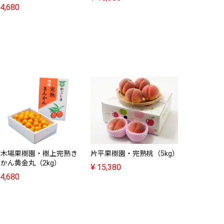
4,680
片平果樹園
¥
9,880
片平果樹園・完熟桃（5kg）
清木場果樹園・樹上完熟き
かん黄金丸（2kg）
¥
15,380
4,680