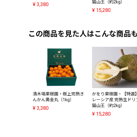
猫山王（約2kg）
¥
3,380
¥
15,280
この商品を見た人はこんな商品
かをり果樹園・【特選
清木場果樹園・樹上完熟き
レーシア産 完熟生ドリ
んかん黄金丸（1kg）
猫山王（約2kg）
¥
3,380
¥
15,280