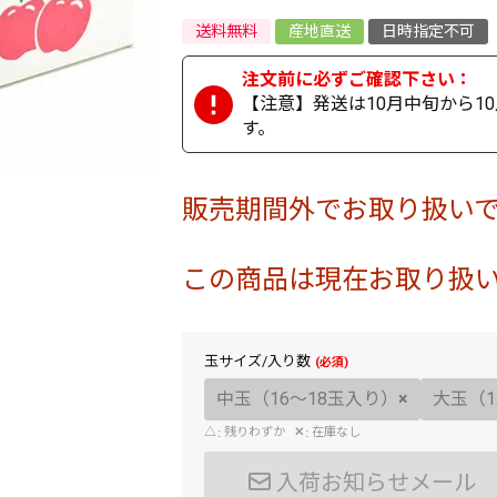
送料無料
産地直送
日時指定不可
【注意】発送は10月中旬から1
す。
販売期間外でお取り扱い
この商品は現在お取り扱
玉サイズ/入り数
中玉（16～18玉入り）
×
大玉（1
△
残りわずか
✕
在庫なし