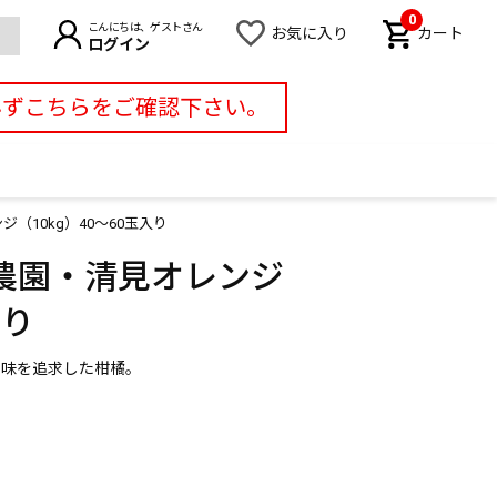
0
こんにちは、ゲストさん
お気に入り
カート
ログイン
必ずこちらをご確認下さい。
（10kg）40～60玉入り
農園・清見オレンジ
入り
ぐ味を追求した柑橘。