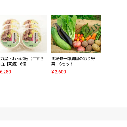
F&F・無
¥
420
一力屋・わっぱ飯（牛すき
馬場修一郎農園の彩り野
と白川茶飯）6個
菜 Sセット
6,280
¥
2,600