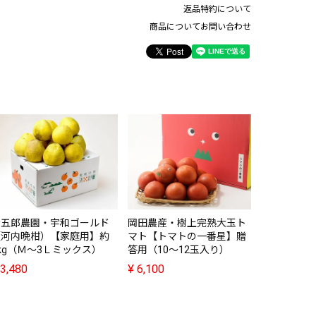
返品特約について
商品についてお問い合わせ
龍の瞳・も
入り（900
¥
2,380
清五郎農園・宇和ゴールド
岡田農産・樹上完熟大玉ト
（河内晩柑）【家庭用】約
マト【トマトの一番星】贈
kg（Ｍ～3Ｌミックス）
答用（10～12玉入り）
3,480
¥
6,100