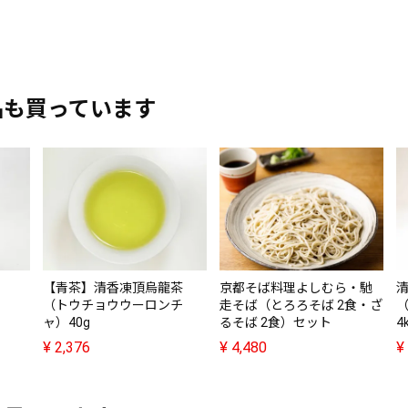
品も買っています
【青茶】清香凍頂烏龍茶
京都そば料理よしむら・馳
（トウチョウウーロンチ
走そば（とろろそば 2食・ざ
ャ）40g
るそば 2食）セット
4
¥
2,376
¥
4,480
¥