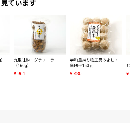
も見ています
g）
九重味淋・グラノーラ
宇和島練り物工房みよし・
（160g）
魚団子150ｇ
¥
961
¥
480
¥