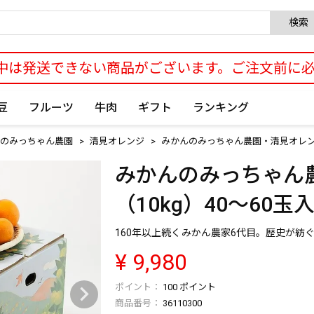
検索
中は発送できない商品がございます。ご注文前に
豆
フルーツ
牛肉
ギフト
ランキング
のみっちゃん農園
清見オレンジ
みかんのみっちゃん農園・清見オレンジ
みかんのみっちゃん
（10kg）40～60玉
160年以上続くみかん農家6代目。歴史が紡
¥
9,980
100
ポイント
商品番号
36110300