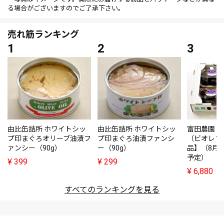
る場合がございますのでご了承下さい。
売れ筋ランキング
由比缶詰所 ホワイトシッ
由比缶詰所 ホワイトシッ
富田農園・
プ印まぐろオリーブ油漬フ
プ印まぐろ油漬ファンシ
（ビオレソ
ァンシー（90g）
ー（90g）
品】（8月
予定）
¥
399
¥
299
¥
6,880
すべてのランキングを見る