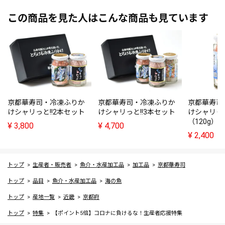
この商品を見た人はこんな商品も見ています
京都華寿司・冷凍ふりか
京都華寿司・冷凍ふりか
京都華寿司
けシャリっと!!2本セット
けシャリっと!!3本セット
けシャリっと
（120g）
¥
3,800
¥
4,700
¥
2,400
トップ
生産者・販売者
魚介・水産加工品
加工品
京都華寿司
トップ
品目
魚介・水産加工品
海の魚
トップ
産地一覧
近畿
京都府
トップ
特集
【ポイント5倍】コロナに負けるな！生産者応援特集