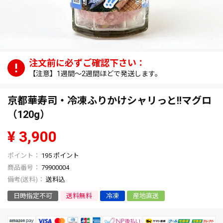
【注意】1週間～2週間ほどで発送します。
京都華寿司・冷凍ふりかけシャリっと!!マグロ
（120g）
¥
3,900
195
ポイント
商品番号
79900004
送料込
日時指定不可
送料無料
冷凍
産地直送