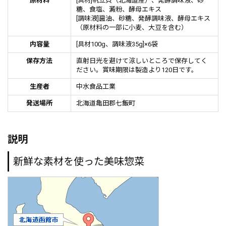
原材料
[具材]帆立貝（北海道産）、発酵調味液、砂
糖、食塩、澱粉、酵母エキス
[調味液]醤油、砂糖、発酵調味液、酵母エキス
（原材料の一部に小麦、大豆を含む）
内容量
[具材100g、調味液35g]×6袋
保存方法
直射日光を避けて涼しいところで保存してく
ださい。賞味期限は製造より120日です。
生産者
中水食品工業
発送場所
北海道亀田郡七飯町
説明
新鮮な素材を使った美味惣菜