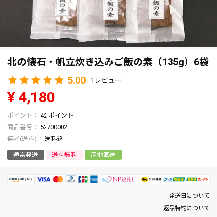
北の懐石・帆立炊き込みご飯の素（135g）6袋
5.00
1
¥
4,180
42
ポイント
商品番号
52700002
送料込
通常発送
送料無料
産地直送
発送日について
返品特約について