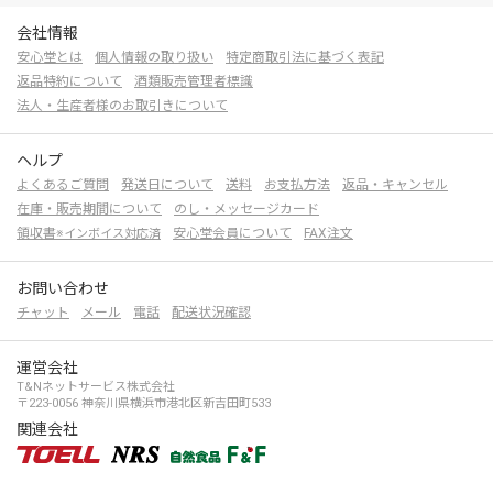
会社情報
安心堂とは
個人情報の取り扱い
特定商取引法に基づく表記
返品特約について
酒類販売管理者標識
法人・生産者様のお取引きについて
ヘルプ
よくあるご質問
発送日について
送料
お支払方法
返品・キャンセル
在庫・販売期間について
のし・メッセージカード
領収書
安心堂会員について
FAX注文
※インボイス対応済
お問い合わせ
チャット
メール
電話
配送状況確認
運営会社
T&Nネットサービス株式会社
〒223-0056 神奈川県横浜市港北区新吉田町533
関連会社