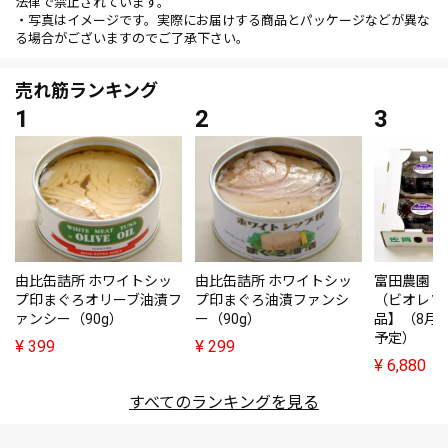
法律で禁止されています。
・写真はイメージです。実際にお届けする商品とパッケージなどが異な
る場合がございますのでご了承下さい。
売れ筋ランキング
由比缶詰所 ホワイトシッ
由比缶詰所 ホワイトシッ
富田農園・
プ印まぐろオリーブ油漬フ
プ印まぐろ油漬ファンシ
（ビオレソ
ァンシー（90g）
ー（90g）
品】（8月
予定）
¥
399
¥
299
¥
6,880
すべてのランキングを見る