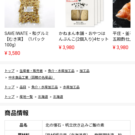
SAVE IWATE・和グルミ
かねまん本舗・おやつは
平庄・釜石
【むき実】（1パック
んぶんこ(2個入り)4セット
五穀酢仕上げ
100g）
¥
3,980
¥
3,980
¥
3,580
トップ
生産者・販売者
魚介・水産加工品
加工品
中水食品工業（函館の名産品）
トップ
品目
魚介・水産加工品
水産加工品
トップ
産地一覧
北海道
北海道
商品情報
品名
北の懐石・帆立炊き込みご飯の素