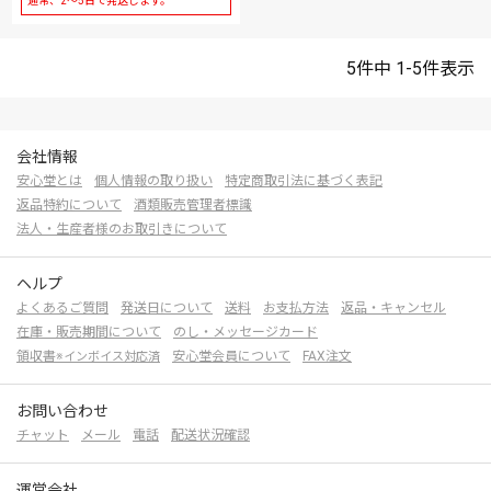
通常、2～5日で発送します。
5
件中
1
-
5
件表示
会社情報
安心堂とは
個人情報の取り扱い
特定商取引法に基づく表記
返品特約について
酒類販売管理者標識
法人・生産者様のお取引きについて
ヘルプ
よくあるご質問
発送日について
送料
お支払方法
返品・キャンセル
在庫・販売期間について
のし・メッセージカード
領収書
安心堂会員について
FAX注文
※インボイス対応済
お問い合わせ
チャット
メール
電話
配送状況確認
運営会社