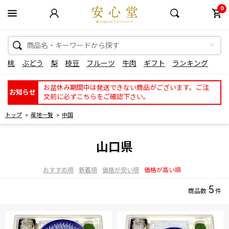
0
桃
ぶどう
梨
枝豆
フルーツ
牛肉
ギフト
ランキング
お盆休み期間中は発送できない商品がございます。ご注
お知らせ
文前に必ずこちらをご確認下さい。
トップ
産地一覧
中国
山口県
おすすめ順
新着順
価格が安い順
価格が高い順
5