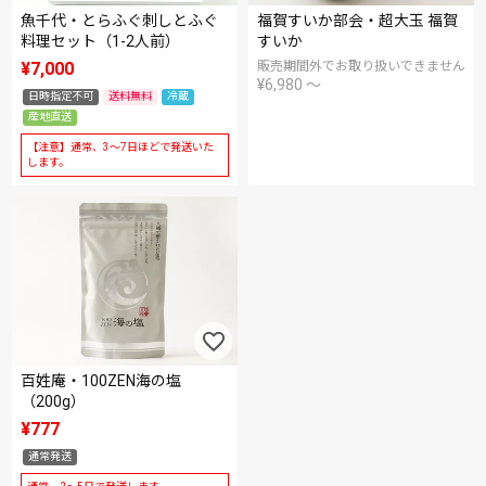
魚千代・とらふぐ刺しとふぐ
福賀すいか部会・超大玉 福賀
料理セット（1-2人前）
すいか
¥
7,000
販売期間外でお取り扱いできません
¥
6,980
〜
日時指定不可
送料無料
冷蔵
産地直送
【注意】通常、3～7日ほどで発送いた
します。
百姓庵・100ZEN海の塩
（200g）
¥
777
通常発送