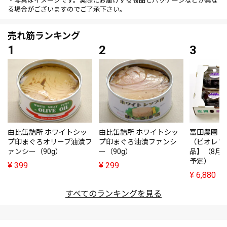
・写真はイメージです。実際にお届けする商品とパッケージなどが異な
る場合がございますのでご了承下さい。
売れ筋ランキング
由比缶詰所 ホワイトシッ
由比缶詰所 ホワイトシッ
富田農園・
プ印まぐろオリーブ油漬フ
プ印まぐろ油漬ファンシ
（ビオレソ
ァンシー（90g）
ー（90g）
品】（8月
予定）
¥
399
¥
299
¥
6,880
すべてのランキングを見る