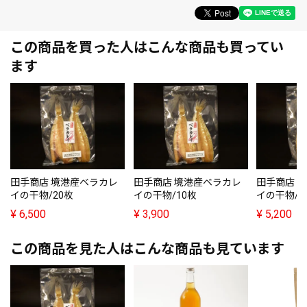
この商品を買った人はこんな商品も買ってい
ます
田手商店 境港産ベラカレ
田手商店 境港産ベラカレ
田手商店 
イの干物/20枚
イの干物/10枚
イの干物/1
¥
6,500
¥
3,900
¥
5,200
この商品を見た人はこんな商品も見ています