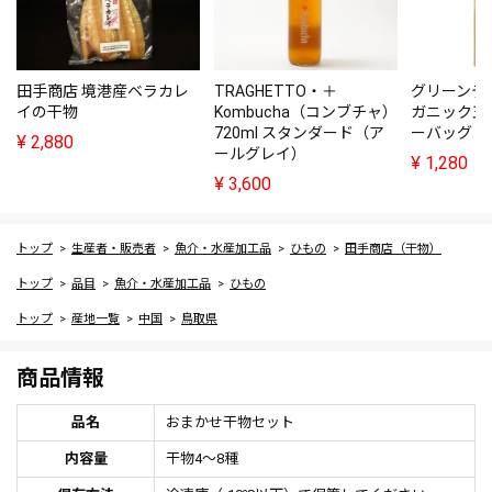
田手商店 境港産ベラカレ
TRAGHETTO・＋
グリーンテ
イの干物
Kombucha（コンブチャ）
ガニック五
720ml スタンダード（ア
ーバッグ（
¥
2,880
ールグレイ）
¥
1,280
¥
3,600
トップ
生産者・販売者
魚介・水産加工品
ひもの
田手商店（干物）
トップ
品目
魚介・水産加工品
ひもの
トップ
産地一覧
中国
鳥取県
商品情報
品名
おまかせ干物セット
内容量
干物4～8種