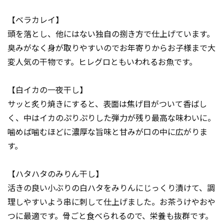
【ベラカレイ】
頭を落とし、他にはない独自の捌き方で仕上げています。
臭みがなく身が取りやすいのでお年寄りからお子様まで大
変人気の干物です。ヒレグロともいわれるお魚です。
【白イカの一夜干し】
サッと炙り焼きにすると、表面は焦げ目がついて香ばし
く、中はイカのぷりぷりした弾力が残り最高な味わいに。
噛めば噛むほどに濃厚な旨味と甘みが口の中に広がりま
す。
【ハタハタのみりん干し】
活きの良い小ぶりの白ハタをみりんにじっくり漬けて、調
理しやすいよう串に刺して仕上げました。お茶うけやおや
つに最適です。骨ごと食べられるので、栄養も抜群です。