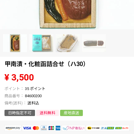
甲南漬・化粧函詰合せ（ハ30）
¥
3,500
35
ポイント
商品番号
84600200
送料込
日時指定不可
送料無料
産地直送