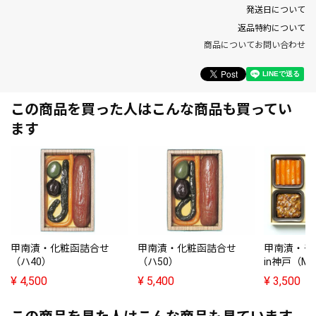
発送日について
返品特約について
商品についてお問い合わせ
この商品を買った人はこんな商品も買ってい
ます
甲南漬・化粧函詰合せ
甲南漬・化粧函詰合せ
甲南漬・モ
（ハ40）
（ハ50）
in神戸（MD
¥
4,500
¥
5,400
¥
3,500