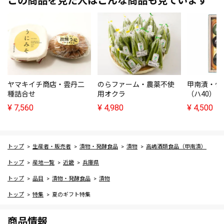
この商品を見た人はこんな商品も見ています
ヤマキイチ商店・雲丹二
のらファーム・農薬不使
甲南漬・化
種詰合せ
用オクラ
（ハ40）
¥
7,560
¥
4,980
¥
4,500
トップ
生産者・販売者
漬物・発酵食品
漬物
高嶋酒類食品（甲南漬）
トップ
産地一覧
近畿
兵庫県
トップ
品目
漬物・発酵食品
漬物
トップ
特集
夏のギフト特集
商品情報