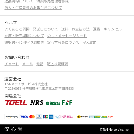
返品特約について
酒類販売管理者標識
法人・生産者様のお取引きについて
ヘルプ
よくあるご質問
発送日について
送料
お支払方法
返品・キャンセル
在庫・販売期間について
のし・メッセージカード
領収書
安心堂会員について
FAX注文
※インボイス対応済
お問い合わせ
チャット
メール
電話
配送状況確認
運営会社
T&Nネットサービス株式会社
〒223-0056 神奈川県横浜市港北区新吉田町533
関連会社
© T&N Netservice, Inc.