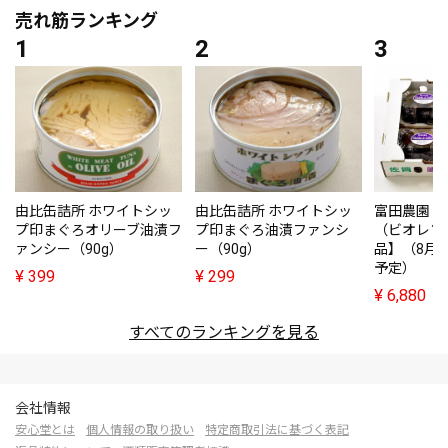
売れ筋ランキング
由比缶詰所 ホワイトシッ
由比缶詰所 ホワイトシッ
富田農園・
プ印まぐろオリーブ油漬フ
プ印まぐろ油漬ファンシ
（ビオレソ
ァンシー（90g）
ー（90g）
品】（8月
予定）
¥
399
¥
299
¥
6,880
すべてのランキングを見る
会社情報
安心堂とは
個人情報の取り扱い
特定商取引法に基づく表記