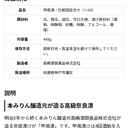
品名
甲南漬・化粧函詰合せ（ハ30）
原材料
瓜、西瓜、胡瓜、守口大根、漬け原材料（酒
粕、味醂粕、砂糖、味醂、アルコール、食
塩）
内容量
445g
保存方法
直射日光・高温多湿を避けて保存してくださ
い。
製造者
高嶋酒類食品株式会社
発送場所
兵庫県神戸市灘区
説明
本みりん醸造元が造る高級奈良漬
明治3年から続く本みりん醸造元高嶋酒類食品株式会社が
造る奈良漬けが「甲南漬」です。甲南漬けは4回酒粕を入