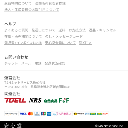
返品特約について
酒類販売管理者標識
法人・生産者様のお取引きについて
ヘルプ
よくあるご質問
発送日について
送料
お支払方法
返品・キャンセル
在庫・販売期間について
のし・メッセージカード
領収書
安心堂会員について
FAX注文
※インボイス対応済
お問い合わせ
チャット
メール
電話
配送状況確認
運営会社
T&Nネットサービス株式会社
〒223-0056 神奈川県横浜市港北区新吉田町533
関連会社
© T&N Netservice, Inc.