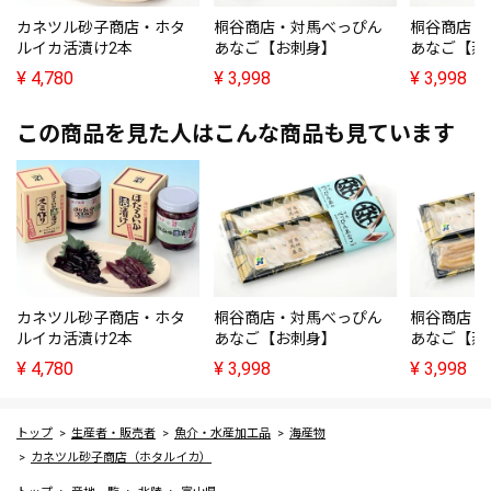
カネツル砂子商店・ホタ
桐谷商店・対馬べっぴん
桐谷商店・
ルイカ活漬け2本
あなご【お刺身】
あなご【蒸
¥
4,780
¥
3,998
¥
3,998
この商品を見た人はこんな商品も見ています
カネツル砂子商店・ホタ
桐谷商店・対馬べっぴん
桐谷商店・
ルイカ活漬け2本
あなご【お刺身】
あなご【蒸
¥
4,780
¥
3,998
¥
3,998
トップ
生産者・販売者
魚介・水産加工品
海産物
カネツル砂子商店（ホタルイカ）