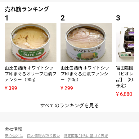
売れ筋ランキング
由比缶詰所 ホワイトシッ
由比缶詰所 ホワイトシッ
富田農園・
プ印まぐろオリーブ油漬フ
プ印まぐろ油漬ファンシ
（ビオレソ
ァンシー（90g）
ー（90g）
品】（8月
予定）
¥
399
¥
299
¥
6,880
すべてのランキングを見る
会社情報
安心堂とは
個人情報の取り扱い
特定商取引法に基づく表記