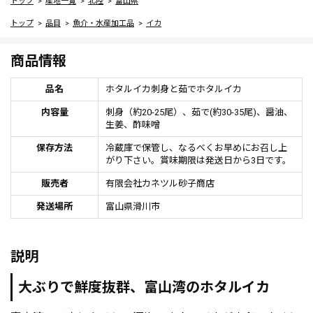
トップ
産地一覧
北陸
富山県
トップ
品目
魚介・水産加工品
イカ
商品情報
品名
ホタルイカ刺身と茹でホタルイカ
内容量
刺身（約20-25尾）、茹で(約30-35尾)、醤油、
生姜、酢味噌
保存方法
冷蔵庫で保管し、なるべくお早めにお召し上
がり下さい。賞味期限は発送日から3日です。
販売者
有限会社カネツル砂子商店
発送場所
富山県滑川市
説明
大ぶりで鮮度抜群、富山湾のホタルイカ