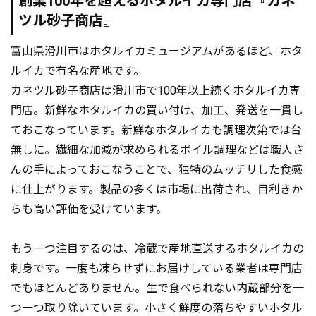
創業100年を超えるホタルイカ専門店『カネ
ツル砂子商店』
富山県滑川市はホタルイカミュージアムがあるほど、ホタ
ルイカで有名な産地です。
カネツル砂子商店は滑川市で100年以上続くホタルイカ専
門店。新鮮なホタルイカの買い付け、加工、発送を一貫し
ておこなっています。新鮮なホタルイカも調理次第では台
無しに。繊細な加減が求められるボイル調理などは職人さ
んの手によっておこなうことで、独特のムッチリした食感
に仕上がります。製品の多くは市場に出荷され、目利きか
らも高い評価を受けています。
もう一つ注目するのは、冷蔵で産地直送するホタルイカの
刺身です。一度も凍らせずにお届けしている業者は専門店
でもほとんどありません。生で食べられない内蔵部分を一
つ一つ取り除いています。小さく鮮度の落ちやすいホタル