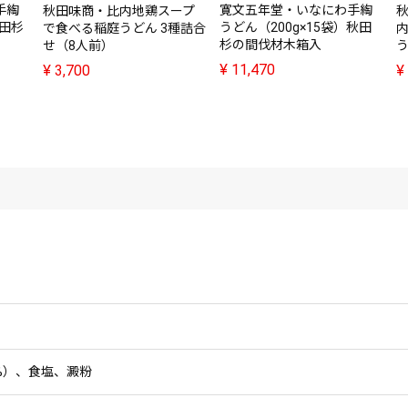
手綯
寛文五年堂・いなにわ手綯
秋田味商・比内地鶏スープ
秋田杉
うどん（200g×15袋）秋田
で食べる稲庭うどん 3種詰合
杉の間伐材木箱入
せ（8人前）
う
¥
11,470
¥
3,700
¥
%）、食塩、澱粉