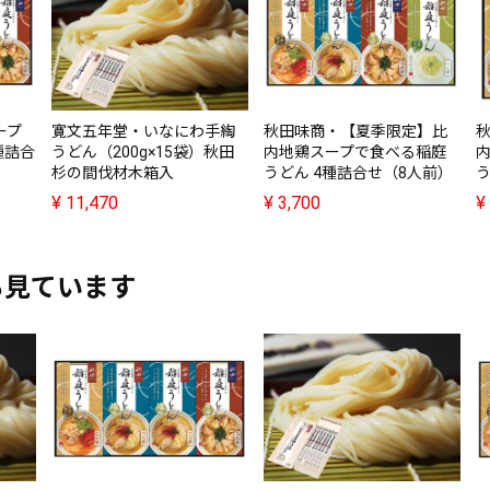
寛文五年堂・いなにわ手綯
ープ
秋田味商・【夏季限定】比
うどん（200g×15袋）秋田
種詰合
内地鶏スープで食べる稲庭
杉の間伐材木箱入
うどん 4種詰合せ（8人前）
う
¥
11,470
¥
3,700
¥
も見ています