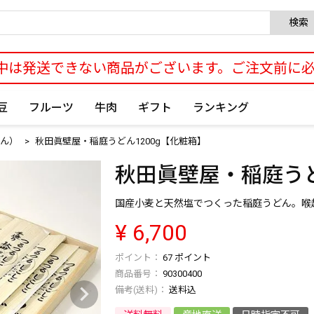
検索
中は発送できない商品がございます。ご注文前に
豆
フルーツ
牛肉
ギフト
ランキング
ん）
秋田眞壁屋・稲庭うどん1200g【化粧箱】
秋田眞壁屋・稲庭うど
国産小麦と天然塩でつくった稲庭うどん。喉越
¥
6,700
67
ポイント
商品番号
90300400
送料込