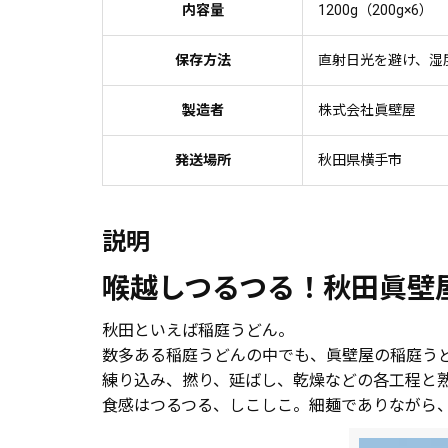
内容量
1200g（200g×6）
保存方法
直射日光を避け、湿
製造者
株式会社眞壁屋
発送場所
秋田県横手市
説明
喉越しつるつる！秋田眞壁
秋田といえば稲庭うどん。
数多ある稲庭うどんの中でも、眞壁屋の稲庭う
練り込み、撚り、延ばし、乾燥などの各工程と
食感はつるつる、しこしこ。細麺でありながら