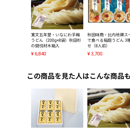
寛文五年堂・いなにわ手綯
秋田味商・比内地鶏ス
うどん（200g×8袋）秋田杉
で食べる稲庭うどん 3
の間伐材木箱入
せ（8人前）
¥
6,840
¥
3,700
この商品を見た人はこんな商品