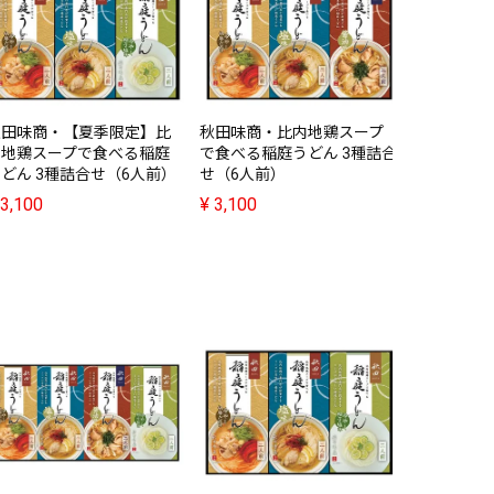
寛文五年堂
うどん（20
杉の間伐材
¥
8,200
秋田味商・【夏季限定】比
秋田味商・比内地鶏スープ
内地鶏スープで食べる稲庭
で食べる稲庭うどん 3種詰合
どん 3種詰合せ（6人前）
せ（6人前）
3,100
¥
3,100