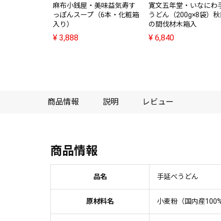
麻布小銭屋・美味益気寿す
寛文五年堂・いなにわ
っぽんスープ（6本・化粧箱
うどん（200g×8袋）
入り）
の間伐材木箱入
¥
3,888
¥
6,840
商品情報
説明
レビュー
商品情報
品名
手延べうどん
原材料名
小麦粉（国内産100