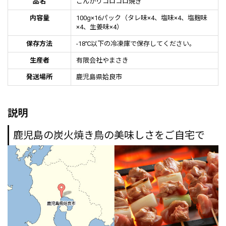
品名
こんがりコロコロ焼き
内容量
100g×16パック（タレ味×4、塩味×4、塩麹味
×4、生姜味×4）
保存方法
-18℃以下の冷凍庫で保存してください。
生産者
有限会社やまさき
発送場所
鹿児島県姶良市
説明
鹿児島の炭火焼き鳥の美味しさをご自宅で