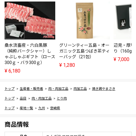
桑水流畜産・六白黒豚
グリーンティー五島・オー
辺見・厚切
（純粋バークシャー）し
ガニック五島つばき茶ティ
り（160g
ゃぶしゃぶギフト（ロース
ーバッグ（21包）
¥
7,000
300ｇ・バラ300ｇ）
¥
1,280
¥
6,180
トップ
生産者・販売者
肉・肉加工品
肉加工品
焼き鶏やまさき
トップ
品目
肉・肉加工品
とり肉
トップ
産地一覧
九州
宮崎県
商品情報