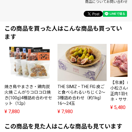
商品についてお問い合わせ
この商品を買った人はこんな商品も買ってい
ます
【冷凍】は
焼き鳥やまさき・鶏肉炭
THE SIMIZ・THE FIG 皮ご
小松さんの
火焼 こんがりコロコロ焼
と食べられるいちじく2～
正肉1羽セ
き(100g)4種詰め合わせセ
3種詰め合わせ（約1kg）
ネ・ササミ）
ット（12p）
16～24玉
¥
5,480
¥
7,880
¥
7,980
この商品を見た人はこんな商品も見ています