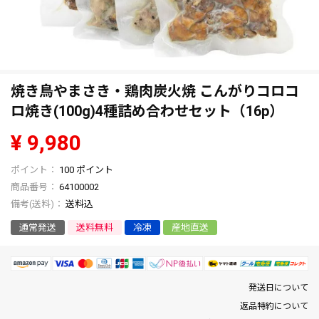
焼き鳥やまさき・鶏肉炭火焼 こんがりコロコ
ロ焼き(100g)4種詰め合わせセット（16p）
¥
9,980
100
ポイント
商品番号
64100002
送料込
通常発送
送料無料
冷凍
産地直送
発送日について
返品特約について