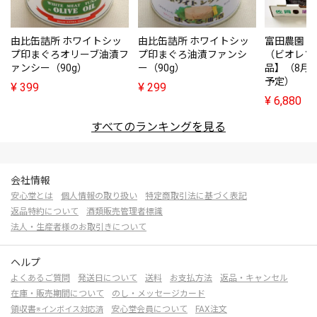
由比缶詰所 ホワイトシッ
由比缶詰所 ホワイトシッ
富田農園・
プ印まぐろオリーブ油漬フ
プ印まぐろ油漬ファンシ
（ビオレソ
ァンシー（90g）
ー（90g）
品】（8月
予定）
¥
399
¥
299
¥
6,880
すべてのランキングを見る
会社情報
安心堂とは
個人情報の取り扱い
特定商取引法に基づく表記
返品特約について
酒類販売管理者標識
法人・生産者様のお取引きについて
ヘルプ
よくあるご質問
発送日について
送料
お支払方法
返品・キャンセル
在庫・販売期間について
のし・メッセージカード
領収書
安心堂会員について
FAX注文
※インボイス対応済