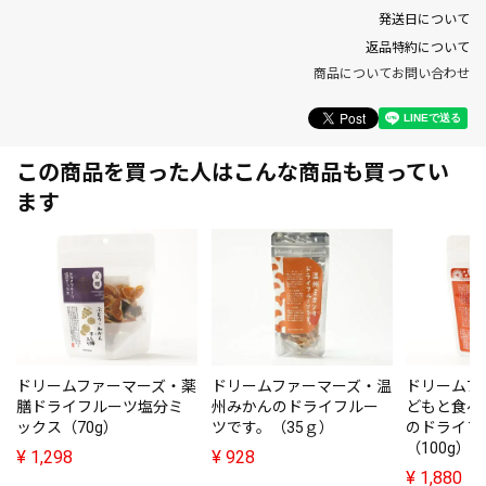
発送日について
返品特約について
商品についてお問い合わせ
この商品を買った人はこんな商品も買ってい
ます
ドリームファーマーズ・薬
ドリームファーマーズ・温
ドリームフ
膳ドライフルーツ塩分ミ
州みかんのドライフルー
どもと食べ
ックス（70g）
ツです。（35ｇ）
のドライフ
（100g）
¥
1,298
¥
928
¥
1,880