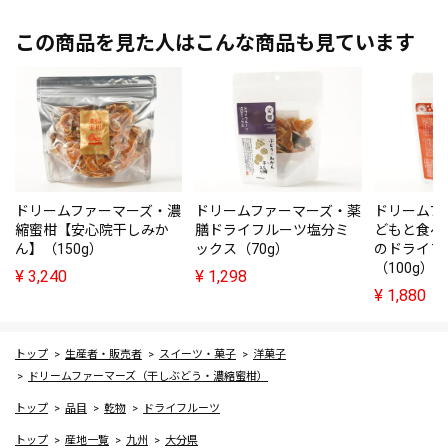
この商品を見た人はこんな商品も見ています
ドリームファーマーズ・濃
ドリームファーマーズ・薬
ドリームフ
縮蜜柑【安心院干しみか
膳ドライフルーツ塩分ミ
どもと食べ
ん】（150g）
ックス（70g）
のドライフ
（100g）
¥
3,240
¥
1,298
¥
1,880
トップ
生産者・販売者
スイーツ・菓子
洋菓子
ドリームファーマーズ（干しぶどう・濃縮蜜柑）
トップ
品目
乾物
ドライフルーツ
トップ
産地一覧
九州
大分県