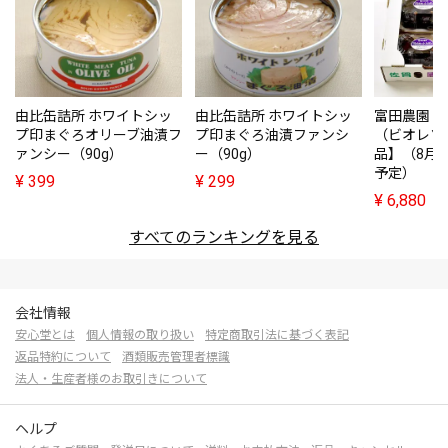
由比缶詰所 ホワイトシッ
由比缶詰所 ホワイトシッ
富田農園・
プ印まぐろオリーブ油漬フ
プ印まぐろ油漬ファンシ
（ビオレソ
ァンシー（90g）
ー（90g）
品】（8月
予定）
¥
399
¥
299
¥
6,880
すべてのランキングを見る
会社情報
安心堂とは
個人情報の取り扱い
特定商取引法に基づく表記
返品特約について
酒類販売管理者標識
法人・生産者様のお取引きについて
ヘルプ