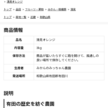
清見オレンジ
トップ
品目
フルーツ・果物
みかん・柑橘類
清見
トップ
産地一覧
近畿
和歌山県
商品情報
品名
清見オレンジ
内容量
3kg
保存方法
商品が届いたらすぐに箱を開けて、風通しの
良い場所で保存してください。
生産者
みかんのみっちゃん農園
発送場所
和歌山県有田郡有田川
説明
有田の歴史を紡ぐ農園