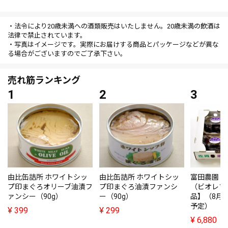
・法令により20歳未満への酒類販売はいたしません。20歳未満の飲酒は
法律で禁止されています。
・写真はイメージです。実際にお届けする商品とパッケージなどが異な
る場合がございますのでご了承下さい。
売れ筋ランキング
由比缶詰所 ホワイトシッ
由比缶詰所 ホワイトシッ
富田農園・
プ印まぐろオリーブ油漬フ
プ印まぐろ油漬ファンシ
（ビオレソ
ァンシー（90g）
ー（90g）
品】（8月
予定）
¥
399
¥
299
¥
6,880