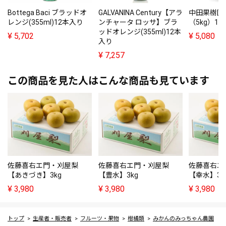
Bottega Baci ブラッドオ
GALVANINA Century【アラ
中田果樹園
レンジ(355ml)12本入り
ンチャータ ロッサ】ブラ
（5kg）10
ッドオレンジ(355ml)12本
¥
5,702
¥
5,080
入り
¥
7,257
この商品を見た人はこんな商品も見ています
佐藤喜右エ門・刈屋梨
佐藤喜右エ門・刈屋梨
佐藤喜右エ
【あきづき】3kg
【豊水】3kg
【幸水】3k
¥
3,980
¥
3,980
¥
3,980
トップ
生産者・販売者
フルーツ・果物
柑橘類
みかんのみっちゃん農園