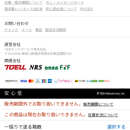
在庫・販売期間について
のし・メッセージカード
領収書
安心堂会員について
FAX注文
※インボイス対応済
お問い合わせ
チャット
メール
電話
配送状況確認
運営会社
T&Nネットサービス株式会社
〒223-0056 神奈川県横浜市港北区新吉田町533
関連会社
© T&N Netservice, Inc.
販売期間外でお取り扱いできません。
販売期間について
この商品は現在お取り扱いできません。
在庫状況について
一括りで送る箱数