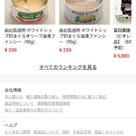
由比缶詰所 ホワイトシッ
由比缶詰所 ホワイトシッ
富田農園・
プ印まぐろオリーブ油漬フ
プ印まぐろ油漬ファンシ
（ビオレソ
ァンシー（90g）
ー（90g）
品】（8月
予定）
¥
399
¥
299
¥
6,880
すべてのランキングを見る
会社情報
安心堂とは
個人情報の取り扱い
特定商取引法に基づく表記
返品特約について
酒類販売管理者標識
法人・生産者様のお取引きについて
ヘルプ
よくあるご質問
発送日について
送料
お支払方法
返品・キャンセル