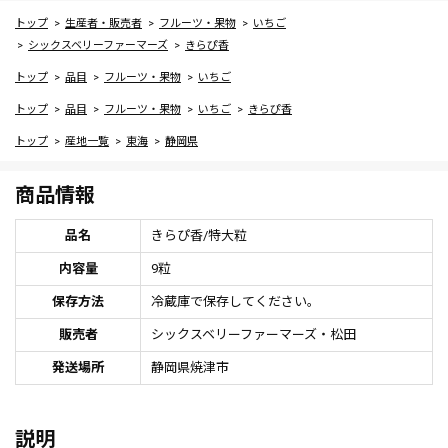
トップ
生産者・販売者
フルーツ・果物
いちご
シックスベリーファーマーズ
きらぴ香
トップ
品目
フルーツ・果物
いちご
トップ
品目
フルーツ・果物
いちご
きらぴ香
トップ
産地一覧
東海
静岡県
商品情報
品名
きらぴ香/特大粒
内容量
9粒
保存方法
冷蔵庫で保存してください。
販売者
シックスベリーファーマーズ・松田
発送場所
静岡県焼津市
説明