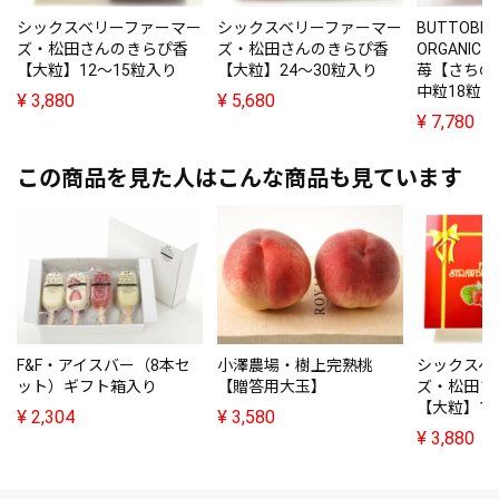
シックスベリーファーマー
シックスベリーファーマー
BUTTOBI 
ズ・松田さんのきらぴ香
ズ・松田さんのきらぴ香
ORGANI
【大粒】12～15粒入り
【大粒】24～30粒入り
苺【さちの
中粒18粒（
¥
3,880
¥
5,680
¥
7,780
この商品を見た人はこんな商品も見ています
F&F・アイスバー（8本セ
小澤農場・樹上完熟桃
シックスベ
ット）ギフト箱入り
【贈答用大玉】
ズ・松田さ
【大粒】12
¥
2,304
¥
3,580
¥
3,880