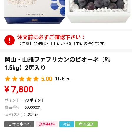
【注意】発送は7月上旬から8月中旬の予定です。
岡山・山雅ファブリカンのピオーネ（約
1.5kg）2房入り
5.00
1
¥
7,800
78
ポイント
商品番号
69000001
送料込
日時指定不可
送料無料
冷蔵
産地直送