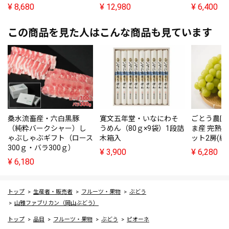
¥
8,680
¥
12,980
¥
6,400
この商品を見た人はこんな商品も見ています
桑水流畜産・六白黒豚
寛文五年堂・いなにわそ
ごとう農園
（純粋バークシャー）し
うめん（80ｇ×9袋）1段詰
ま産 完熟
ゃぶしゃぶギフト（ロース
木箱入
ット2房(約1.
300ｇ・バラ300ｇ）
¥
3,900
¥
6,280
¥
6,180
トップ
生産者・販売者
フルーツ・果物
ぶどう
山雅ファブリカン（岡山ぶどう）
トップ
品目
フルーツ・果物
ぶどう
ピオーネ