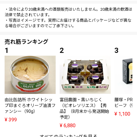
・法令により20歳未満への酒類販売はいたしません。20歳未満の飲酒は
法律で禁止されています。
・写真はイメージです。実際にお届けする商品とパッケージなどが異な
る場合がございますのでご了承下さい。
売れ筋ランキング
由比缶詰所 ホワイトシッ
富田農園・黒いちじく
腰塚・PRE
プ印まぐろオリーブ油漬フ
（ビオレソリエス）【秀
ビーフ（95
ァンシー（90g）
品】（8月末から発送開始
¥
1,100
予定）
¥
399
¥
6,880
すべてのランキングを見る