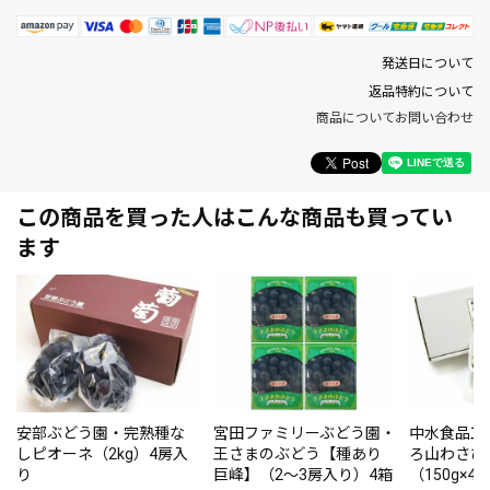
発送日について
返品特約について
商品についてお問い合わせ
この商品を買った人はこんな商品も買ってい
ます
安部ぶどう園・完熟種な
宮田ファミリーぶどう園・
中水食品工
しピオーネ（2kg）4房入
王さまのぶどう【種あり
ろ山わさび
り
巨峰】（2～3房入り）4箱
（150g×4