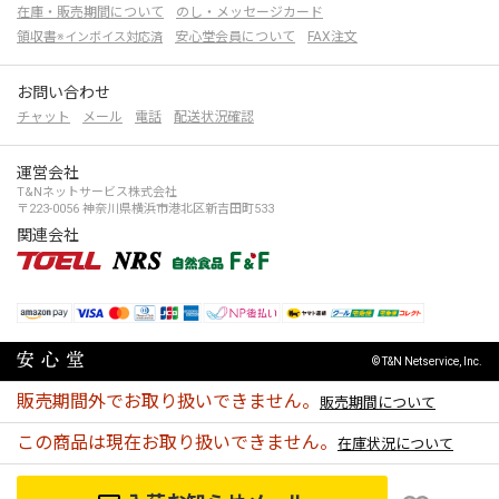
在庫・販売期間について
のし・メッセージカード
領収書
安心堂会員について
FAX注文
※インボイス対応済
お問い合わせ
チャット
メール
電話
配送状況確認
運営会社
T&Nネットサービス株式会社
〒223-0056 神奈川県横浜市港北区新吉田町533
関連会社
© T&N Netservice, Inc.
販売期間外でお取り扱いできません。
販売期間について
この商品は現在お取り扱いできません。
在庫状況について