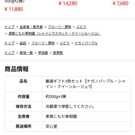
500g×2房）
¥
14,280
¥
7,680
¥
11,880
トップ
生産者・販売者
フルーツ・果物
ぶどう
東御こもだ果樹園（シャインマスカット・クイーンルージュ）
トップ
品目
フルーツ・果物
ぶどう
ナガノパープル
トップ
産地一覧
甲信越
長野県
商品情報
品名
厳選ギフト3色セット【ナガノパープル・シャ
イン・クイーンルージュ?】
内容量
約500g×3房
保存方法
冷蔵庫で保管してください。
生産者
東御こもだ果樹園
発送場所
安心堂