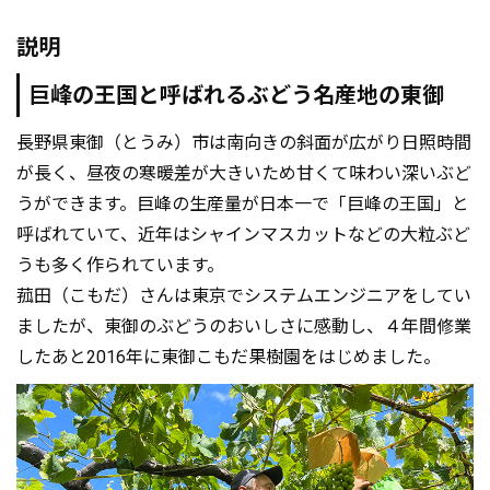
説明
巨峰の王国と呼ばれるぶどう名産地の東御
長野県東御（とうみ）市は南向きの斜面が広がり日照時間
が長く、昼夜の寒暖差が大きいため甘くて味わい深いぶど
うができます。巨峰の生産量が日本一で「巨峰の王国」と
呼ばれていて、近年はシャインマスカットなどの大粒ぶど
うも多く作られています。
菰田（こもだ）さんは東京でシステムエンジニアをしてい
ましたが、東御のぶどうのおいしさに感動し、４年間修業
したあと2016年に東御こもだ果樹園をはじめました。