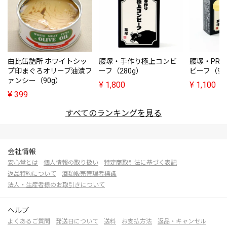
由比缶詰所 ホワイトシッ
腰塚・手作り極上コンビ
腰塚・PRE
プ印まぐろオリーブ油漬フ
ーフ（280g）
ビーフ（95
ァンシー（90g）
¥
1,800
¥
1,100
¥
399
すべてのランキングを見る
会社情報
安心堂とは
個人情報の取り扱い
特定商取引法に基づく表記
返品特約について
酒類販売管理者標識
法人・生産者様のお取引きについて
ヘルプ
よくあるご質問
発送日について
送料
お支払方法
返品・キャンセル