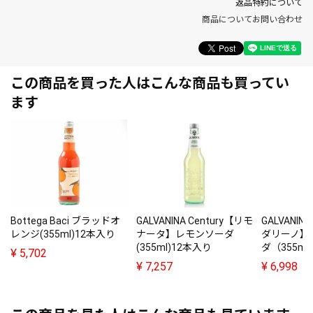
返品特約について
商品についてお問い合わせ
この商品を買った人はこんな商品も買ってい
ます
Bottega Baci ブラッドオ
GALVANINA Century【リモ
GALVANIN
レンジ(355ml)12本入り
ナータ】レモンソーダ
ダリーノ】
(355ml)12本入り
ダ（355m
¥
5,702
¥
7,257
¥
6,998