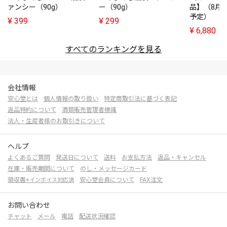
ァンシー（90g）
ー（90g）
品】（8月
予定）
¥
399
¥
299
¥
6,880
すべてのランキングを見る
会社情報
安心堂とは
個人情報の取り扱い
特定商取引法に基づく表記
返品特約について
酒類販売管理者標識
法人・生産者様のお取引きについて
ヘルプ
よくあるご質問
発送日について
送料
お支払方法
返品・キャンセル
在庫・販売期間について
のし・メッセージカード
領収書
安心堂会員について
FAX注文
※インボイス対応済
お問い合わせ
チャット
メール
電話
配送状況確認