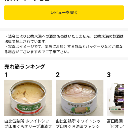
レビューを書く
・法令により20歳未満への酒類販売はいたしません。20歳未満の飲酒は
法律で禁止されています。
・写真はイメージです。実際にお届けする商品とパッケージなどが異な
る場合がございますのでご了承下さい。
売れ筋ランキング
由比缶詰所 ホワイトシッ
由比缶詰所 ホワイトシッ
富田農園・
プ印まぐろオリーブ油漬フ
プ印まぐろ油漬ファンシ
（ビオレソ