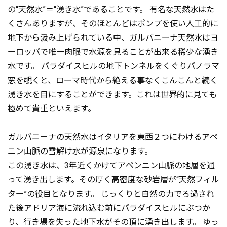
の“天然水”＝“湧き水”であることです。 有名な天然水はた
くさんありますが、そのほとんどはポンプを使い人工的に
地下から汲み上げられている中、ガルバニーナ天然水はヨ
ーロッパで唯一肉眼で水源を見ることが出来る稀少な湧き
水です。 パラダイスヒルの地下トンネルをくぐりパノラマ
窓を覗くと、ローマ時代から絶える事なくこんこんと続く
湧き水を目にすることができます。これは世界的に見ても
極めて貴重といえます。
ガルバニーナの天然水はイタリアを東西２つにわけるアペ
ニン山脈の雪解け水が源泉になります。
この湧き水は、3年近くかけてアペンニン山脈の地層を通
って湧き出します。その厚く高密度な砂岩層が“天然フィル
ター”の役目となります。 じっくりと自然の力でろ過され
た後アドリア海に流れ込む前にパラダイスヒルにぶつか
り、行き場を失った地下水がその頂に湧き出します。 ゆっ