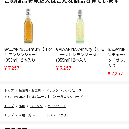
この商品を見た人はこんな商品も見ています
GALVANINA Century【イタ
GALVANINA Century【リモ
GALVANIN
リアンジンジャー】
ナータ】レモンソーダ
ンチャータ
(355ml)12本入り
(355ml)12本入り
ッドオレンジ(
入り
¥
7,257
¥
7,257
¥
7,257
トップ
生産者・販売者
ドリンク
水・ジュース
GALVANINA【ガルバニーナ】（オーガニックコーラ）
トップ
品目
ドリンク
水・ジュース
トップ
産地一覧
ヨーロッパ
イタリア