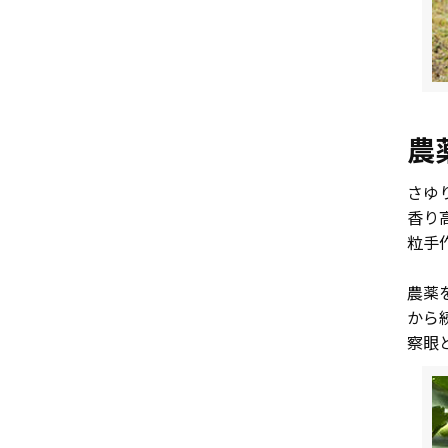
農
さゆ
香り
粒手
農薬
から
察眼