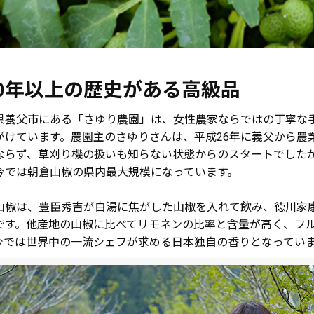
00年以上の歴史がある高級品
県養父市にある「さゆり農園」は、女性農家ならではの丁寧な
がけています。農園主のさゆりさんは、平成26年に義父から農
ならず、草刈り機の扱いも知らない状態からのスタートでしたが
今では朝倉山椒の県内最大規模になっています。
山椒は、豊臣秀吉が白湯に焦がした山椒を入れて飲み、徳川家
です。他産地の山椒に比べてリモネンの比率と含量が高く、フ
今では世界中の一流シェフが求める日本独自の香りとなってい