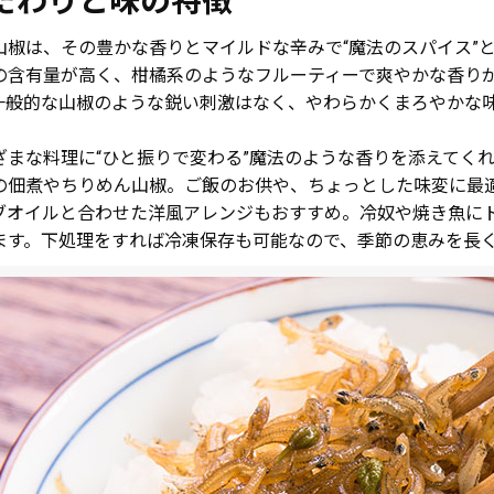
だわりと味の特徴
山椒は、その豊かな香りとマイルドな辛みで“魔法のスパイス”
の含有量が高く、柑橘系のようなフルーティーで爽やかな香り
一般的な山椒のような鋭い刺激はなく、やわらかくまろやかな
ざまな料理に“ひと振りで変わる”魔法のような香りを添えてく
の佃煮やちりめん山椒。ご飯のお供や、ちょっとした味変に最
ブオイルと合わせた洋風アレンジもおすすめ。冷奴や焼き魚に
ます。下処理をすれば冷凍保存も可能なので、季節の恵みを長