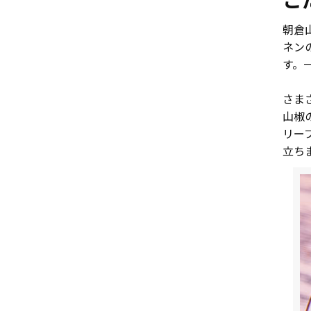
こ
朝倉
ネン
す。
さま
山椒
リー
立ち