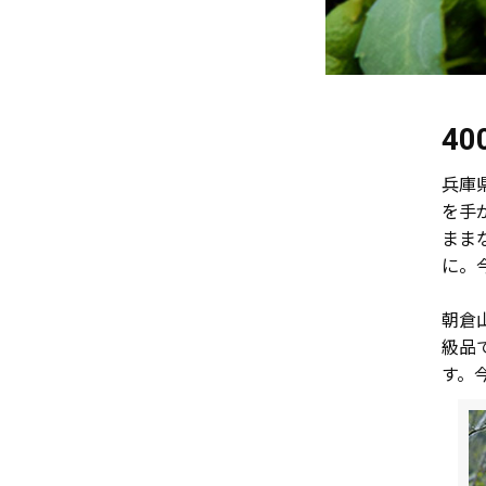
4
兵庫
を手
まま
に。
朝倉
級品
す。