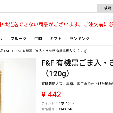
検索
中は発送できない商品がございます。ご注文前に
豆
フルーツ
牛肉
ギフト
ランキング
 F&F
F&F 有機黒ごま入・きな粉 有機黒糖入り（120g）
F&F 有機黒ごま入
（120g）
有機栽培大豆、黒糖、黒ごまで仕上げた風味
¥
442
4
ポイント
商品番号
11400242