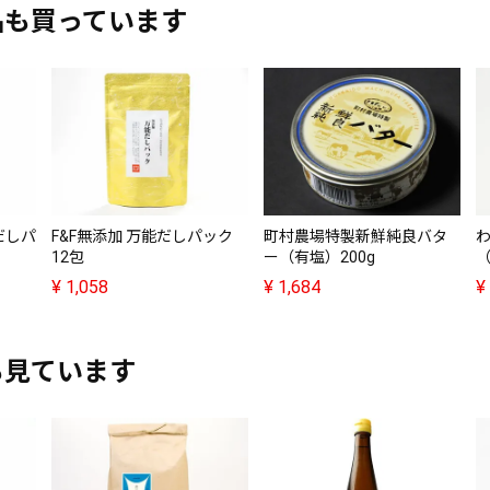
品も買っています
だしパ
F&F無添加 万能だしパック
町村農場特製新鮮純良バタ
12包
ー（有塩）200g
（
¥
1,058
¥
1,684
¥
も見ています