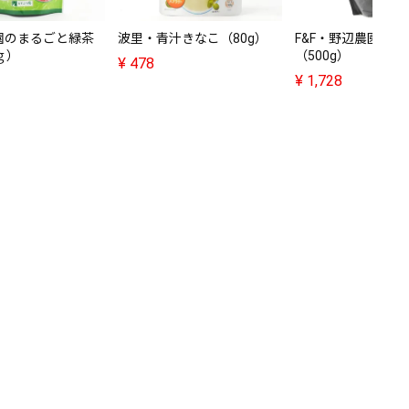
園のまるごと緑茶
波里・青汁きなこ（80g）
F&F・野辺農園 薫
ｇ）
（500g）
¥
478
¥
1,728