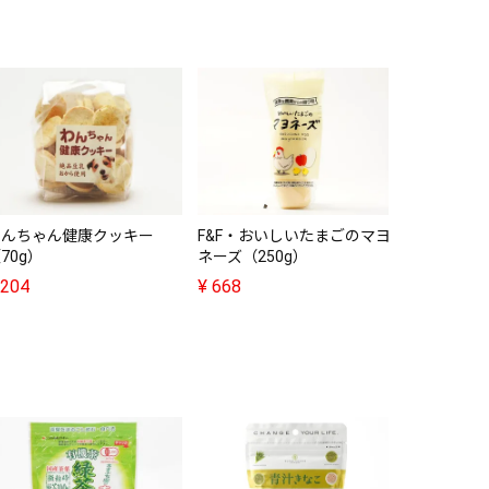
国産十五種
穀）100g
¥
432
わんちゃん健康クッキー
F&F・おいしいたまごのマヨ
70g）
ネーズ（250g）
204
¥
668