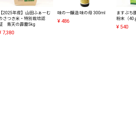
【2025年産】山田ふぁーむ
味の一醸造 味の母 300ml
ますぶち
のさつき米・特別栽培認
粉末（40
¥
486
証 青天の霹靂5kg
¥
540
¥
7,380