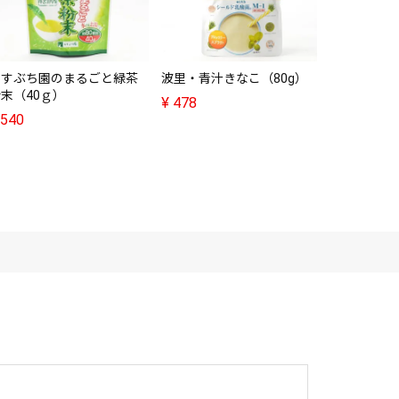
ますぶち園のまるごと緑茶
波里・青汁きなこ（80g）
F&F・野辺
末（40ｇ）
（500g）
¥
478
540
¥
1,728