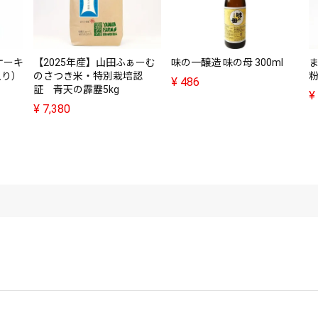
ケーキ
【2025年産】山田ふぁーむ
味の一醸造 味の母 300ml
入り）
のさつき米・特別栽培認
粉
¥
486
証 青天の霹靂5kg
¥
¥
7,380