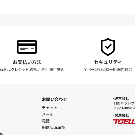
お支払い方法
セキュリティ
zonPay,クレジット,後払い,代引,銀行振込
全ページSSL(暗号化通信)対応
運営会社
お問い合わせ
T&Nネット
チャット
〒223-00
メール
関連会社
電話
配送状況確認
ル