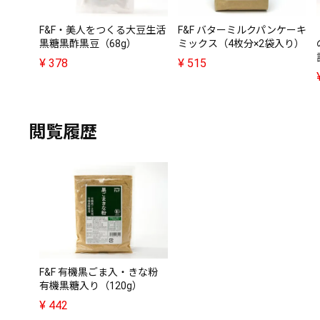
F&F・美人をつくる大豆生活
F&F バターミルクパンケーキ
黒糖黒酢黒豆（68g）
ミックス（4枚分×2袋入り）
¥
378
¥
515
閲覧履歴
F&F 有機黒ごま入・きな粉
有機黒糖入り（120g）
¥
442